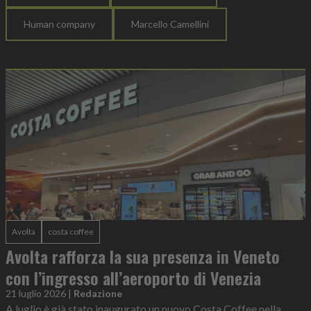
Human company
Marcello Camellini
Avolta
costa coffee
Avolta rafforza la sua presenza in Veneto
con l’ingresso all’aeroporto di Venezia
21 luglio 2026
|
Redazione
A luglio è già stato inaugurato un nuovo Costa Coffee nella