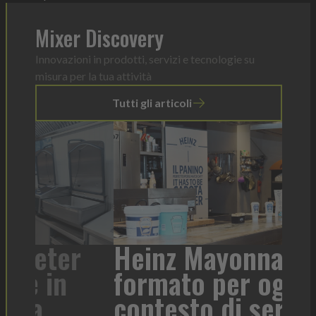
Mixer Discovery
Innovazioni in prodotti, servizi e tecnologie su
misura per la tua attività
Tutti gli articoli
r
Heinz Mayonnaise: un
formato per ogni
Tor
contesto di servizio