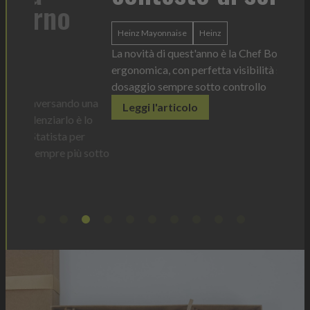
di 
l'i
Heinz Mayonnaise
Heinz
ba
La novità di quest'anno è la Chef Bottle 1L:
ergonomica, con perfetta visibilità sul contenuto e
dosaggio sempre sotto controllo
tork
o una
Leggi l'articolo
Il disp
è lo
prodott
er
elimina
ù sotto
Legg