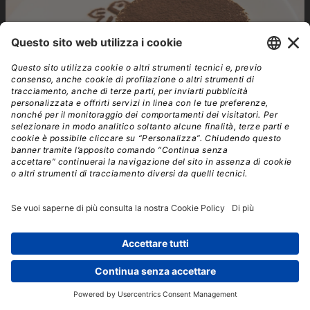
tiramisu world cup
francesco redi
09 luglio - 11 luglio
09:00 - 19:00
|
Treviso
Arriva la decima edizione della Tiramisù
World Cup
20 luglio 2026
|
Redazione
A Treviso, dal 9 all’11 ottobre. Quest’anno il tema è la “Cucina
italiana”. Ancora più concorrenti, più giudici e più eventi.