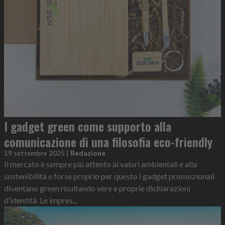
I gadget green come supporto alla
comunicazione di una filosofia eco-friendly
19 settembre 2025
|
Redazione
Il mercato è sempre più attento ai valori ambientali e alla
sostenibilità e forse proprio per questo i gadget promozionali
diventano green risultando vere e proprie dichiarazioni
d’identità. Le impres...