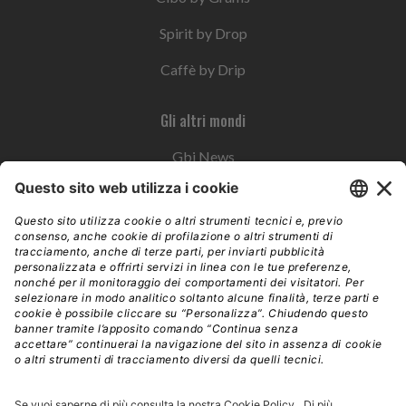
Spirit by Drop
Caffè by Drip
Gli altri mondi
Gbi News
Instoremag
Esplora il gruppo
Edra Edizioni
Edizioni LSWR
LSWR Group
Edra Edizioni