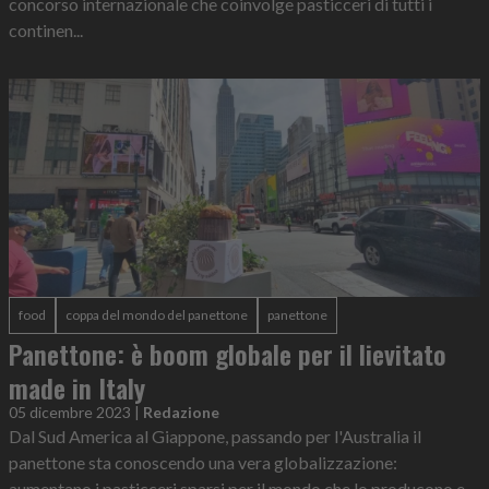
concorso internazionale che coinvolge pasticceri di tutti i
continen...
food
coppa del mondo del panettone
panettone
Panettone: è boom globale per il lievitato
made in Italy
05 dicembre 2023
|
Redazione
Dal Sud America al Giappone, passando per l'Australia il
panettone sta conoscendo una vera globalizzazione:
aumentano i pasticceri sparsi per il mondo che lo producono e