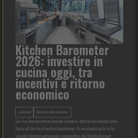
rometer
Heinz Mayonnaise
tire in
formato per ogni
 tra
contesto di serviz
ritorno
Heinz Mayonnaise
Heinz
La novità di quest'anno è la Chef Bottle 1L
ergonomica, con perfetta visibilità sul co
dosaggio sempre sotto controllo
nno attraversando una
Leggi l'articolo
. A evidenziarlo è lo
tto da Statista per