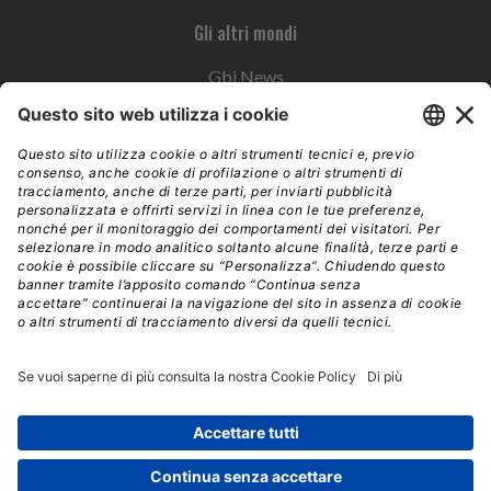
Gli altri mondi
Gbi News
Instoremag
Esplora il gruppo
Edra Edizioni
Edizioni LSWR
LSWR Group
Edra Edizioni
La Tribuna
Mixer è un prodotto del network Edra Edizioni. Direzione, amministrazione,
redazione, pubblicità | © Copyright 2026 – Tutti i diritti riservati | Partita IVA e C.F.
14392510963