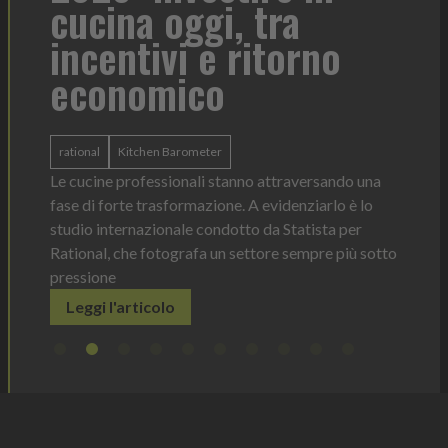
cucina oggi, tra
con
incentivi e ritorno
economico
Heinz 
 anno —
La novi
n Italia
ergonom
rational
Kitchen Barometer
e Horeca
dosagg
ati per
Le cucine professionali stanno attraversando una
Legg
fase di forte trasformazione. A evidenziarlo è lo
studio internazionale condotto da Statista per
Rational, che fotografa un settore sempre più sotto
pressione
Leggi l'articolo