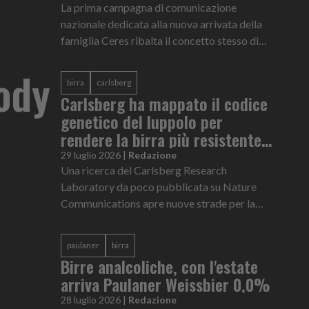
La prima campagna di comunicazione
nazionale dedicata alla nuova arrivata della
famiglia Ceres ribalta il concetto stesso di
viaggio e normalizza il non partire ad agosto
oody
birra
carlsberg
Carlsberg ha mappato il codice
genetico del luppolo per
rendere la birra più resistente
al cambiamento climatico
29 luglio 2026
|
Redazione
Una ricerca del Carlsberg Research
Laboratory da poco pubblicata su Nature
Communications apre nuove strade per la
resilienza climatica e l’eccellenza qualitativa
della birra a livello globale
paulaner
birra
Birre analcoliche, con l'estate
arriva Paulaner Weissbier 0,0%
28 luglio 2026
|
Redazione