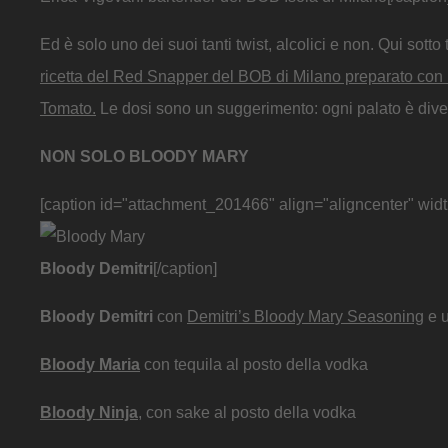
Ed è solo uno dei suoi tanti twist, alcolici e non. Qui sotto
ricetta del Red Snapper del BOB di Milano preparato con 
Tomato.
Le dosi sono un suggerimento: ogni palato è diver
NON SOLO BLOODY MARY
[caption id="attachment_201466" align="aligncenter" wid
Bloody Demitri
[/caption]
Bloody Demitri
con
Demitri’s Bloody Mary Seasoning
e u
Bloody Maria
con tequila al posto della vodka
Bloody Ninja
, con sake al posto della vodka