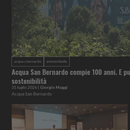
acqua s.bernardo
antonio biella
Acqua San Bernardo compie 100 anni. E pu
sostenibilità
31 luglio 2026
|
Giorgio Maggi
Acqua San Bernardo