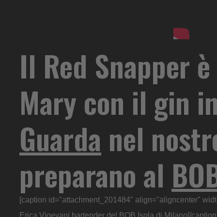
Il Red Snapper è 
Mary con il gin i
Guarda
nel nostr
preparano al
BOB
[caption id="attachment_201484" align="aligncenter" wid
Erica Vigevani bartender del BOB Isola di Milano[/caption