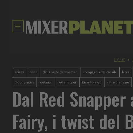
HOME
>
spirits
fiere
dalla parte del barman
compagnia dei caraibi
birra
bloody mary
webinar
red snapper
tarantola gin
caffè diemme
Dal Red Snapper 
Fairy, i twist del 