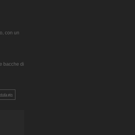
o, con un
le bacche di
ntola gin