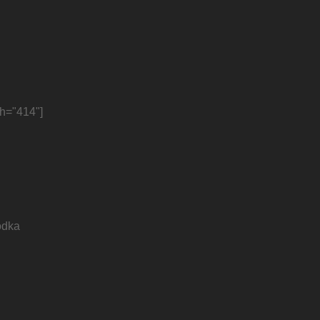
th="414"]
odka