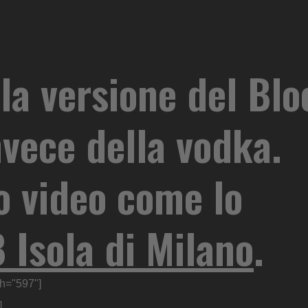
la versione del Bl
nvece della vodka.
o video come lo
 Isola di Milano
.
th="597"]
]