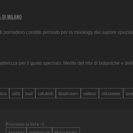
 DI MILANO
 di pomodoro condito pensato per la mixology dal sapore speziat
atterizza per il gusto speziato. Merito del mix di botaniche e del
birra
caffè
food
soft drink
bloody mary
webinar
red snapper
tara
Prossimo in lista
heineken
Together Lab
Praise the Bar