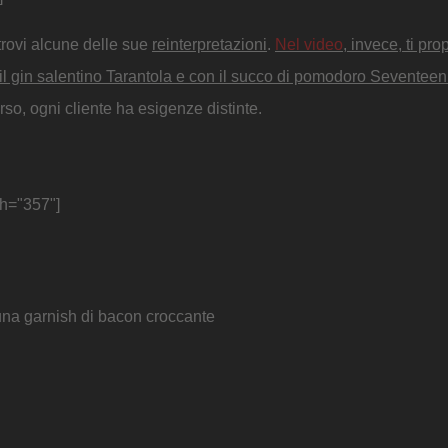
 trovi alcune delle sue
reinterpretazioni
.
Nel video
, invece, ti pr
il gin salentino Tarantola e con il succo di pomodoro Seventeen
so, ogni cliente ha esigenze distinte.
th="357"]
na garnish di bacon croccante