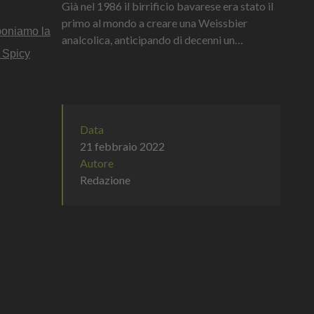
Già nel 1986 il birrificio bavarese era stato il
primo al mondo a creare una Weissbier
oponiamo la
analcolica, anticipando di decenni un
 Spicy
cambiamento che oggi è diventato parte delle
abitudini di consumo di milioni di persone
Data
21 febbraio 2022
Autore
Redazione