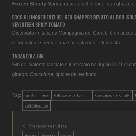
Frozen Bloody Mary
preparato nel blender con ghiaccio
ECCO GLI INGREDIENTI DEL RED SNAPPER BEVUTO AL
BOB ISOLA
SEVENTEEN SPICY TOMATO
Distribuito in Italia da Compagnia dei Caraibi è un succo
retrogusto di sherry e una spiccata nota affumicata.
TARANTOLA GIN
Gin del Salento lanciato sul mercato nel luglio 2021 si car
ginepro
Coccolone
, tipiche del territorio.
Tag:
spirits
fiere
dalla parte del barman
compagnia dei caraibi
caffè diemme
Precedente in lista
barista
ricerche
slayer