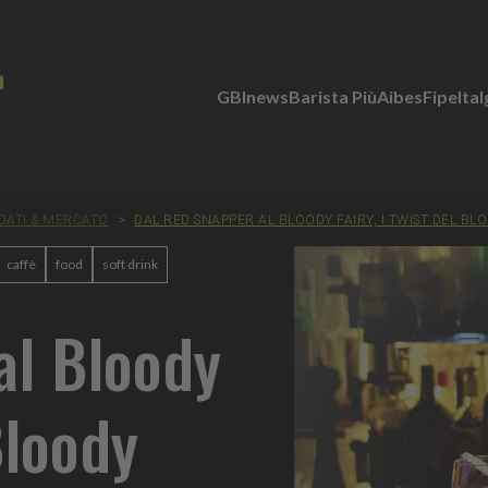
GBInews
Barista Più
Aibes
Fipe
Ita
DATI & MERCATO
>
DAL RED SNAPPER AL BLOODY FAIRY, I TWIST DEL B
caffè
food
soft drink
al Bloody
Bloody