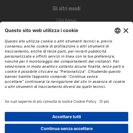
Gli altri mondi
Gbi News
Instoremag
Esplora il gruppo
Edra Edizioni
Edizioni LSWR
LSWR Group
Edra Edizioni
La Tribuna
Mixer è un prodotto del network Edra Edizioni. Direzione, amministrazione,
redazione, pubblicità | © Copyright 2026 – Tutti i diritti riservati | Partita IVA e C.F.
14392510963