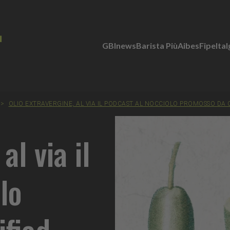
GBInews
Barista Più
Aibes
Fipe
Ita
>
OLIO EXTRAVERGINE, AL VIA IL PODCAST AL NOCCIOLO PROMOSSO DA 
al via il
lo
ified