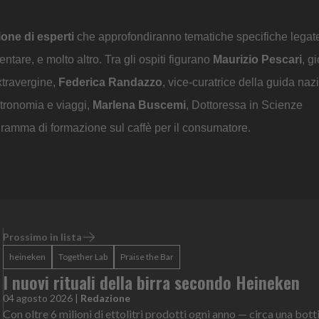
ione di esperti
che approfondiranno tematiche specifiche lega
entare, e molto altro. Tra gli ospiti figurano
Maurizio Pescari
, g
extravergine,
Federica Randazzo
, vice-curatrice della guida na
stronomia e viaggi,
Marlena Buscemi
, Dottoressa in Scienze
rogramma di formazione sul caffè per il consumatore.
Prossimo in lista
heineken
Together Lab
Praise the Bar
I nuovi rituali della birra secondo Heineken
04 agosto 2026
|
Redazione
Con oltre 6 milioni di ettolitri prodotti ogni anno — circa una botti