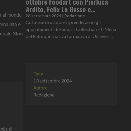
ottobre Foodart con Pierluca
Ardito, Felix Lo Basso e
Tommaso Foglia
te al mondo
26 settembre 2024
|
Redazione
Col mese di ottobre riprenderanno gli
iornalista e
appuntamenti di Foodart Collection – Il Menù
zionale Slow
del Futuro, iniziativa formativa di Unilever
Food Solutions giunta alla quinta edizione. Il
progetto esplora, anche g...
Data
13 settembre 2024
Autore
Redazione
glia di