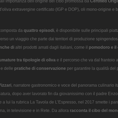
all’importanza dell'origine del cibo promossa da
Certified Orig
o d'oliva extravergine certificato (IGP e DOP), oli mono-origine e 
e composta da
quattro episodi
, è disponibile sulle principali piat
erso un viaggio che parte dai territori di produzione spingendosi
anche di
altri prodotti amati dagli italiani, come il
pomodoro e il 
umature tra tipologie di oliva
e il percorso che va dal frantoio a
e delle
pratiche di conservazione
per garantire la qualità del 
izzari
, narratore gastronomico e voce del panorama culinario it
iatura, dopo aver lavorato fin da giovanissimo con il padre Enzo
me a lui la rubrica La Tavola de L’Espresso, nel 2017 smette i pan
ina, in televisione e in Rete. Da allora
racconta il cibo del mo