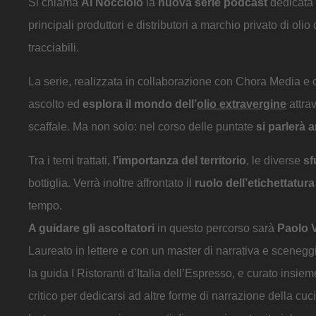
Si chiama
Al Nocciolo
la
nuova serie podcast
dedicata 
principali produttori e distributori a marchio privato di oli
tracciabili.
La serie, realizzata in collaborazione con Chora Media 
ascolto ed
esplora il mondo dell’
olio extravergine
attrav
scaffale. Ma non solo: nel corso delle puntate
si parlerà 
Tra i temi trattati,
l’importanza del territorio
, le diverse
sf
bottiglia. Verrà inoltre affrontato il
ruolo dell’etichettatura
tempo.
A guidare gli ascoltatori
in questo percorso sarà
Paolo V
Laureato in lettere e con un master di narrativa e scenegg
la guida I Ristoranti d’Italia dell’Espresso, e curato insie
critico per dedicarsi ad altre forme di narrazione della cuc