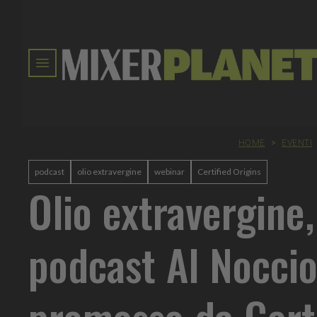
HOME
>
EVENTI
podcast
olio extravergine
webinar
Certified Origins
Olio extravergine, 
podcast Al Noccio
promosso da Cert