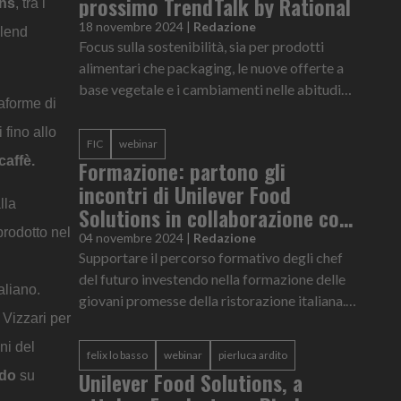
prossimo TrendTalk by Rational
ins
, tra i
18 novembre 2024
|
Redazione
blend
Focus sulla sostenibilità, sia per prodotti
alimentari che packaging, le nuove offerte a
base vegetale e i cambiamenti nelle abitudini
taforme di
alimentari destinate ad avere un grande
impatto sugli sviluppi fu...
 fino allo
FIC
webinar
caffè.
Formazione: partono gli
incontri di Unilever Food
lla
Solutions in collaborazione con
prodotto nel
Fic
04 novembre 2024
|
Redazione
Supportare il percorso formativo degli chef
del futuro investendo nella formazione delle
aliano.
giovani promesse della ristorazione italiana.
 Vizzari per
Parte dal mese di novembre "Le Stelle di
Domani", progetto ideato...
ni del
felix lo basso
webinar
pierluca ardito
Unilever Food Solutions, a
ndo
su