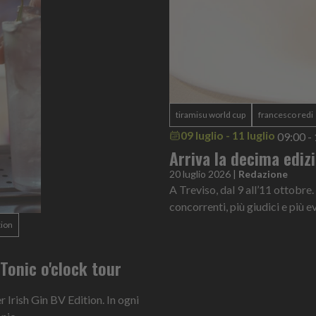
tiramisu world cup
francesco redi
09 luglio - 11 luglio
09:00 -
Arriva la decima ediz
20 luglio 2026
|
Redazione
A Treviso, dal 9 all’11 ottobre.
concorrenti, più giudici e più ev
tion
n Tonic o'clock tour
Irish Gin BV Edition. In ogni