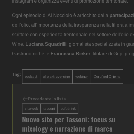
Instagram e organizza eventi di promozione territoriale.
Ogni episodio di Al Nocciolo è arricchito dalla
partecipaz
dell’olio, all’importanza della trasparenza nella filiera alim
scrittore con esperienza trentennale nel settore dell'olio 
Wine,
Luciana Squadrilli
, giornalista specializzata in ga
Gastronomiche, e
Francesca Bieker
, titolare di Grip, p
Tag:
podcast
olio extravergine
webinar
Certified Origins
Precedente in lista
sito web
tassoni
soft drink
Nuovo sito per Tassoni: focus su
mixology e narrazione di marca