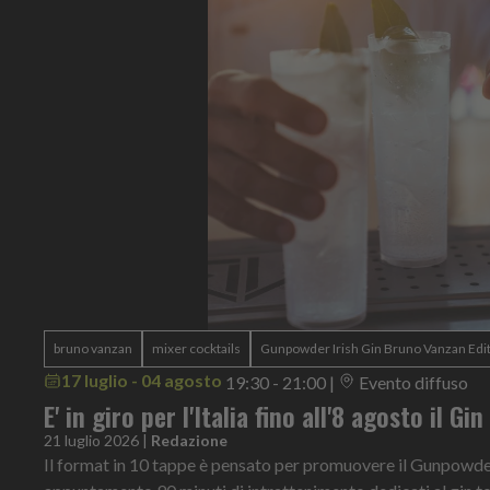
bruno vanzan
mixer cocktails
Gunpowder Irish Gin Bruno Vanzan Edi
17 luglio - 04 agosto
19:30 - 21:00
|
Evento diffuso
E' in giro per l'Italia fino all'8 agosto il Gi
21 luglio 2026
|
Redazione
Il format in 10 tappe è pensato per promuovere il Gunpowder 