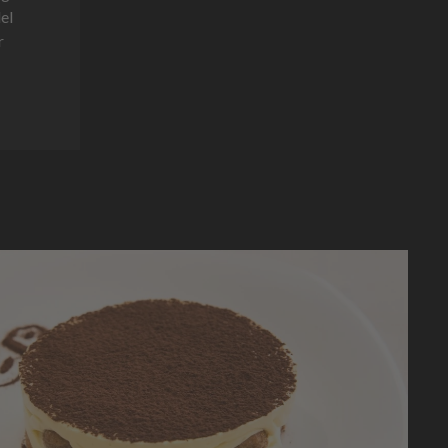
del
r