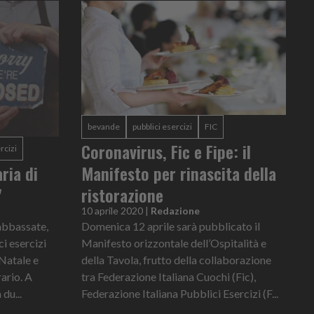
bevande
pubblici esercizi
FIC
Coronavirus, Fic e Fipe: il
rcizi
ria di
Manifesto per rinascita della
"
ristorazione
10 aprile 2020
|
Redazione
 abbassate,
Domenica 12 aprile sarà pubblicato il
ci esercizi
Manifesto orizzontale dell’Ospitalità e
 Natale e
della Tavola, frutto della collaborazione
ario. A
tra Federazione Italiana Cuochi (Fic),
du...
Federazione Italiana Pubblici Esercizi (F...