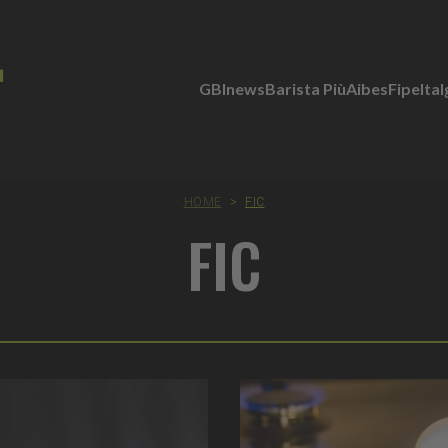
GBInews
Barista Più
Aibes
Fipe
Ita
HOME
>
FIC
FIC