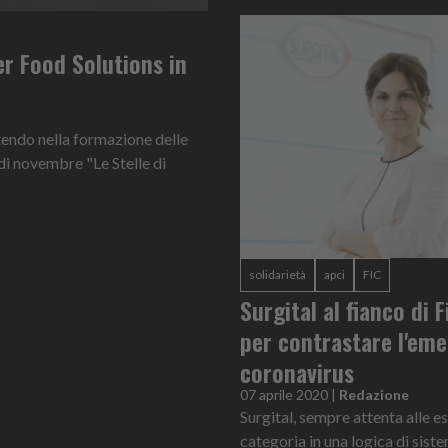
er Food Solutions in
tendo nella formazione delle
di novembre "Le Stelle di
solidarietà
apci
FIC
Surgital al fianco di F
per contrastare l'em
coronavirus
07 aprile 2020
|
Redazione
Surgital, sempre attenta alle e
categoria in una logica di sist