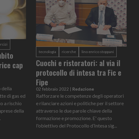
rcizi
tecnologia
ricerche
lino enrico stoppani
ubito
Cuochi e ristoratori: al via il
rice cap
protocollo di intesa tra Fic e
Fipe
 della
02 febbraio 2022
|
Redazione
tte di gas ed
Rafforzare le competenze degli operatori
o a rischio
e rilanciare azioni e politiche per il settore
mprese della
attraverso le due parole chiave della
.
formazione e promozione. E' questo
l'obiettivo del Protocollo d’Intesa sig...