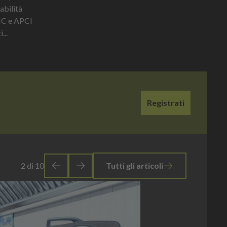
abilità
FIC e APCI
...
Registrati
3
di
10
Tutti gli articoli