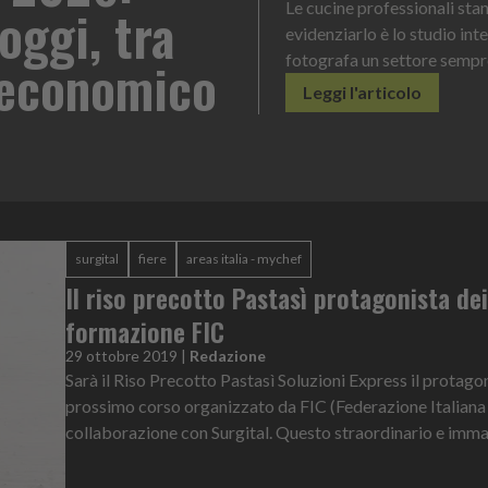
o di servizio
La novità di quest'a
contenuto e dosagg
Leggi l'articolo
surgital
fiere
areas italia - mychef
Il riso precotto Pastasì protagonista dei
formazione FIC
29 ottobre 2019
|
Redazione
Sarà il Riso Precotto Pastasì Soluzioni Express il protago
prossimo corso organizzato da FIC (Federazione Italiana 
collaborazione con Surgital. Questo straordinario e imman