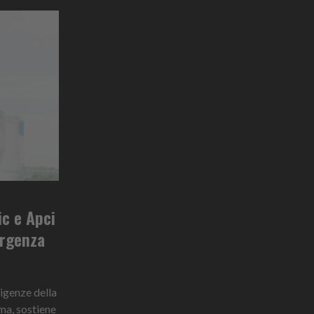
ic e Apci
ergenza
sigenze della
ema, sostiene