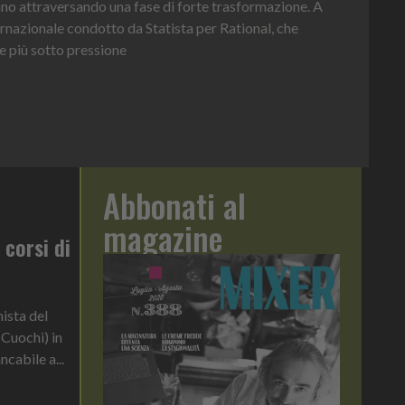
nno è la Chef Bottle 1L: ergonomica, con perfetta visibilità sul
p
io sempre sotto controllo
f
Abbonati al
magazine
 corsi di
nista del
Cuochi) in
cabile a...