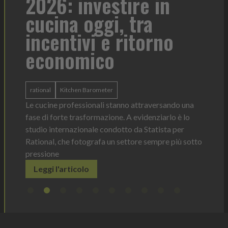
2026: investire in
fo
cucina oggi, tra
con
incentivi e ritorno
economico
Heinz 
 anno —
La novi
n Italia
ergonom
rational
Kitchen Barometer
e Horeca
dosagg
ati per
Le cucine professionali stanno attraversando una
Legg
fase di forte trasformazione. A evidenziarlo è lo
studio internazionale condotto da Statista per
Rational, che fotografa un settore sempre più sotto
pressione
Leggi l'articolo