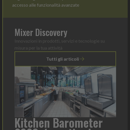
accesso alle funzionalità avanzate
Mixer Discovery
Innovazioni in prodotti, servizi e tecnologie su
misura per la tua attività
Tutti gli articoli
a
Kitchen Barometer
He