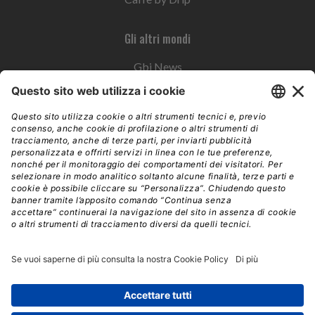
Gli altri mondi
Gbi News
Instoremag
Esplora il gruppo
Edra Edizioni
Edizioni LSWR
LSWR Group
Edra Edizioni
La Tribuna
Mixer è un prodotto del network Edra Edizioni. Direzione, amministrazione,
redazione, pubblicità | © Copyright 2026 – Tutti i diritti riservati | Partita IVA e C.F.