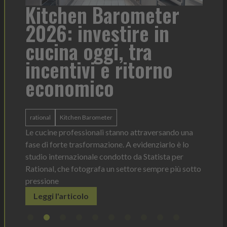
a
Kitchen Barometer
He
2026: investire in
fo
cucina oggi, tra
con
incentivi e ritorno
economico
Heinz 
 anno —
La novi
n Italia
ergonom
rational
Kitchen Barometer
e Horeca
dosagg
ati per
Le cucine professionali stanno attraversando una
Legg
fase di forte trasformazione. A evidenziarlo è lo
studio internazionale condotto da Statista per
Rational, che fotografa un settore sempre più sotto
pressione
Leggi l'articolo