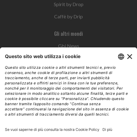
Spirit by Drop
Caffè by Drip
Gli altri mondi
Gbi News
Instoremag
Esplora il gruppo
Edra Edizioni
Edizioni LSWR
LSWR Group
Edra Edizioni
La Tribuna