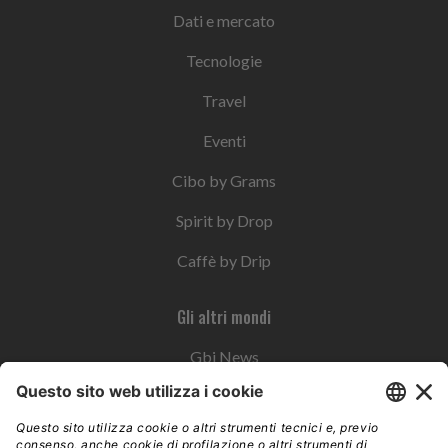
Dati e mercato
Tecnologie
Travel
Eventi
Cibo by Grams
Spirit by Drop
Caffè by Drip
Gli altri mondi
Gbi News
Instoremag