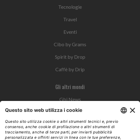
Tecnologie
Travel
Eventi
Cibo by Grams
Spirit by Drop
Caffè by Drip
Gli altri mondi
Gbi News
Instoremag
Esplora il gruppo