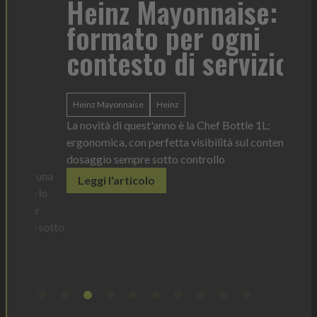
r
Heinz Mayonnaise: un
formato per ogni
Tor
contesto di servizio
di 
l'i
Heinz Mayonnaise
Heinz
ba
La novità di quest'anno è la Chef Bottle 1L:
ergonomica, con perfetta visibilità sul contenuto e
dosaggio sempre sotto controllo
tork
o una
Leggi l'articolo
Il disp
è lo
prodott
er
elimina
ù sotto
Legg