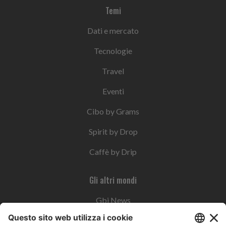
Temi
Dati e mercato
Tecnologie
Travel
Eventi
Cibo by Grams
Spirit by Drop
Caffè by Drip
Gli altri mondi
Gbi News
Instoremag