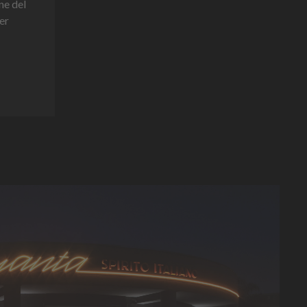
ne del
er