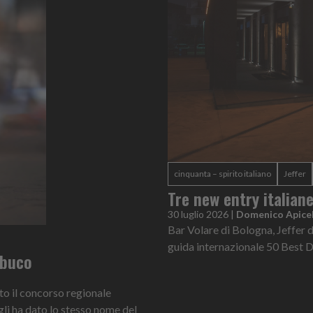
cinquanta – spirito italiano
Jeffer
Tre new entry italian
30 luglio 2026
|
Domenico Apicel
Bar Volare di Bologna, Jeffer d
guida internazionale 50 Best 
ambuco
nto il concorso regionale
gli ha dato lo stesso nome del