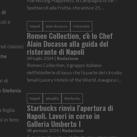
Harvesting Happiness, la campagna di Saf -
Spettacoli alla Frutta, che unisce 25
 di
eccellenze dell'ortofrutta italiana in un
progetto senza precedenti. Dopo...
oli e
Napoli
alain ducasse
ristorante
Romeo Collection, c'è lo Chef
Alain Ducasse alla guida del
ndi classici
ristorante di Napoli
che
04 luglio 2024
|
Redazione
Romeo Collection, il gruppo italiano
dell’hôtellerie di lusso che fa parte del circuito
Small Luxury Hotels of the World, inaugura il
i di
decimo piano della struttura di Napoli e porta
o Stefania
nel cuore della cit...
Napoli
attualità
Starbucks
Starbucks rinvia l'apertura di
 foglia
Napoli. Lavori in corso in
i in ferro
Galleria Umberto I
08 gennaio 2024
|
Redazione