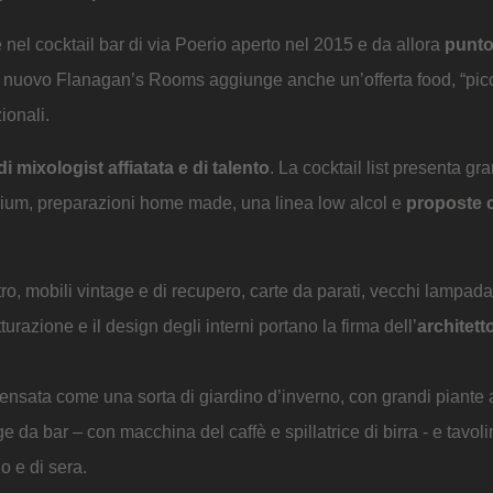
 nel cocktail bar di via Poerio aperto nel 2015 e da allora
punto
a il nuovo Flanagan’s Rooms aggiunge anche un’offerta food, “picc
zionali.
 mixologist affiatata e di talento
. La cocktail list presenta gra
remium, preparazioni home made, una linea low alcol e
proposte 
tro, mobili vintage e di recupero, carte da parati, vecchi lampadar
tturazione e il design degli interni portano la firma dell’
architett
ensata come una sorta di giardino d’inverno, con grandi piante a
 da bar – con macchina del caffè e spillatrice di birra - e tavolin
o e di sera.