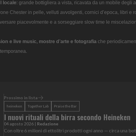
l locale
: grande bottigliera a vista, ricavata da un mobile degli 
one Chester in pelle, velluti avvolgenti, cornici d’epoca, libri e 
nversare piacevolmente e a sorseggiare slow time le miscelazion
on e live music, mostre d’arte e fotografia
che periodicamen
ontemporanea.
Prossimo in lista
heineken
Together Lab
Praise the Bar
I nuovi rituali della birra secondo Heineken
04 agosto 2026
|
Redazione
Con oltre 6 milioni di ettolitri prodotti ogni anno — circa una bot