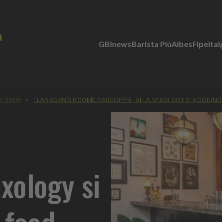
GBInews
Barista Più
Aibes
Fipe
Ita
BY DROP
>
FLANAGAN’S ROOMS RADDOPPIA, ALLA MIXOLOGY SI AGGIUNG
xology si
 food