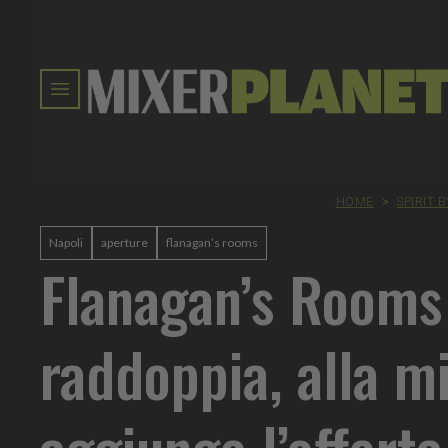
HOME
>
SPIRIT 
Napoli
aperture
flanagan’s rooms
Flanagan’s Rooms
raddoppia, alla mi
aggiunge l’offerta