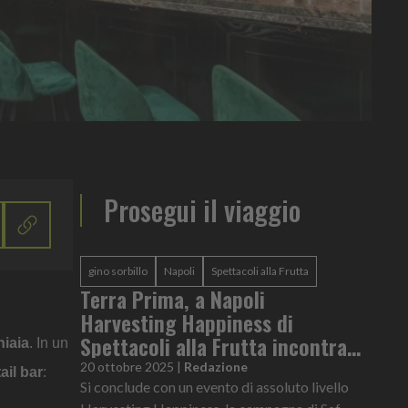
Prosegui il viaggio
gino sorbillo
Napoli
Spettacoli alla Frutta
Terra Prima, a Napoli
Harvesting Happiness di
Spettacoli alla Frutta incontra
hiaia
. In un
la tradizione di Gino Sorbillo
20 ottobre 2025
|
Redazione
ail bar
:
Si conclude con un evento di assoluto livello