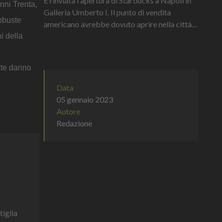
È rinviata l'apertura di Starbucks a Napoli in
anni Trenta,
Galleria Umberto I. Il punto di vendita
robuste
americano avrebbe dovuto aprire nella città
partenopea entro la fine del 2023, ma l'iter
i della
burocratico è lento e ri...
te danno
Data
05 gennaio 2023
Autore
Redazione
tiglia