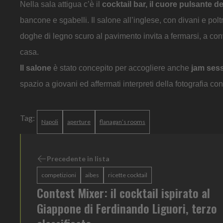
Nella sala attigua c’è il
cocktail bar, il cuore pulsante de
bancone e sgabelli. Il salone all’inglese, con divani e poltr
doghe di legno scuro al pavimento invita a fermarsi, a co
casa.
Il salone
è stato concepito per accogliere anche
jam sessi
spazio a giovani ed affermati interpreti della fotografia c
Tag:
Napoli
aperture
flanagan’s rooms
Precedente in lista
competizioni
aibes
ricette cocktail
Contest Mixer: il cocktail ispirato al
Giappone di Ferdinando Liguori, terzo