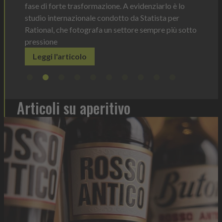
Il dis
 è lo
prodot
per
elimin
iù sotto
Legg
Articoli su aperitivo