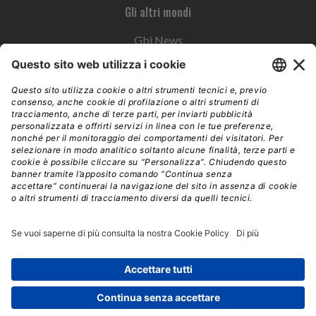
Gli altri mondi
Gbi News
Instoremag
Esplora il gruppo
Edra Edizioni
Edizioni LSWR
LSWR Group
Edra Edizioni
La Tribuna
Mixer è un prodotto del network Edra Edizioni. Direzione, amministrazione,
redazione, pubblicità | © Copyright 2026 – Tutti i diritti riservati | Partita IVA e C.F.
14392510963