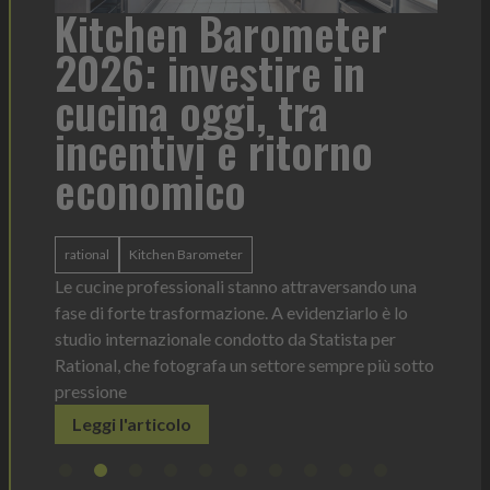
hen Barometer
Heinz Mayo
 investire in
formato pe
a oggi, tra
contesto di
tivi e ritorno
omico
Heinz Mayonnaise
Heinz
La novità di quest'anno è l
ergonomica, con perfetta v
itchen Barometer
dosaggio sempre sotto co
rofessionali stanno attraversando una
Leggi l'articolo
e trasformazione. A evidenziarlo è lo
rnazionale condotto da Statista per
he fotografa un settore sempre più sotto
rticolo