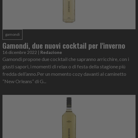
gamondi
Gamondi, due nuovi cocktail per l'inverno
16 dicembre 2022
|
Redazione
Gamondi propone due cocktail che sapranno arricchire, con i
giusti sapori, i momenti di relax o di festa della stagione più
fredda dell’anno.Per un momento cozy davanti al caminetto
“New Orleans” di G...