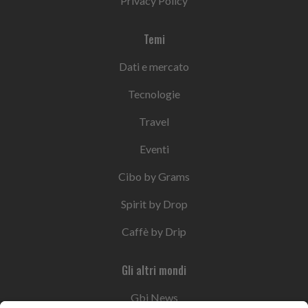
Privacy Policy
Temi
Dati e mercato
Tecnologie
Travel
Eventi
Cibo by Grams
Spirit by Drop
Caffè by Drip
Gli altri mondi
Gbi News