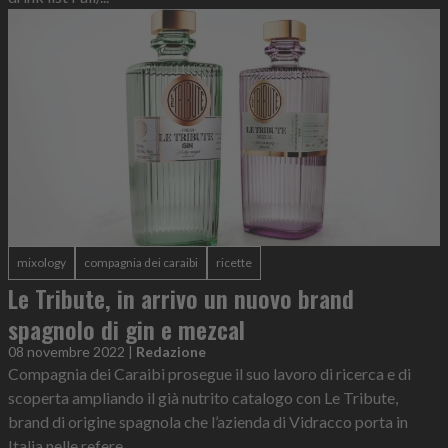
mixology
compagnia dei caraibi
ricette
Le Tribute, in arrivo un nuovo brand
spagnolo di gin e mezcal
08 novembre 2022
|
Redazione
Compagnia dei Caraibi prosegue il suo lavoro di ricerca e di
scoperta ampliando il già nutrito catalogo con Le Tribute,
brand di origine spagnola che l’azienda di Vidracco porta in
Italia nelle refere...