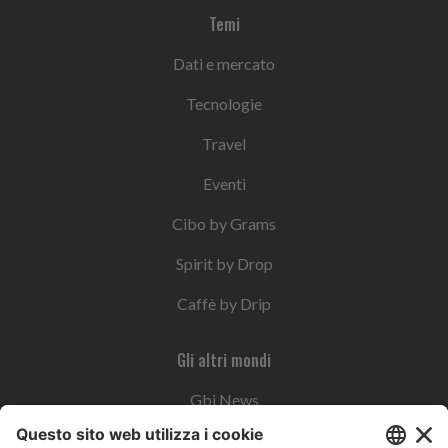
Temi
Dati e mercato
Tecnologie
Travel
Eventi
Cibo by Grams
Spirit by Drop
Caffè by Drip
Gli altri mondi
Gbi News
Instoremag