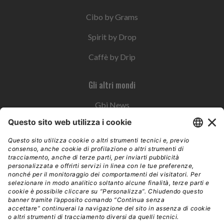
Cibo by Grams
Spirit by Drop
Caffè by Drip
Gli altri mondi
Gbi News
Instoremag
Esplora il gruppo
Edra Edizioni
Edizioni LSWR
LSWR Group