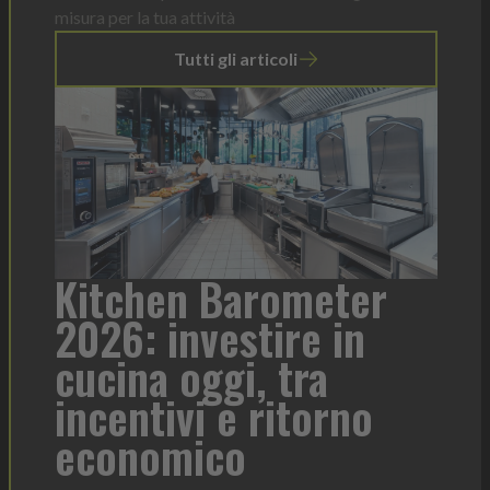
misura per la tua attività
Tutti gli articoli
meter
Heinz Mayonnaise: 
re in
formato per ogni
tra
contesto di servizio
torno
Heinz Mayonnaise
Heinz
La novità di quest'anno è la Chef Bottle 1L: