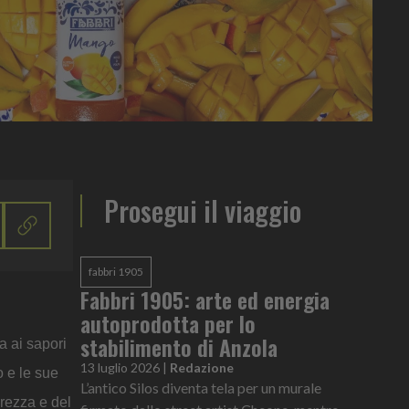
Prosegui il viaggio
fabbri 1905
Fabbri 1905: arte ed energia
autoprodotta per lo
stabilimento di Anzola
a ai sapori
13 luglio 2026
|
Redazione
o e le sue
L’antico Silos diventa tela per un murale
erezza e del