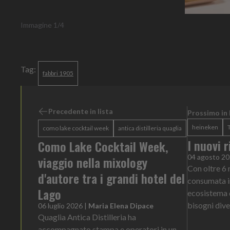
Immagine
1
/
4
Tag:
fabbri 1905
Precedente in lista
Prossimo in 
heineken
como lake cocktail week
antica distilleria quaglia
I nuovi 
Como Lake Cocktail Week,
04 agosto 2
viaggio nella mixology
Con oltre 6 m
d'autore tra i grandi hotel del
consumata in
Lago
ecosistema d
bisogni dive
06 luglio 2026
|
Maria Elena Dipace
Quaglia Antica Distilleria ha
accompagnato stampa e operatori in un