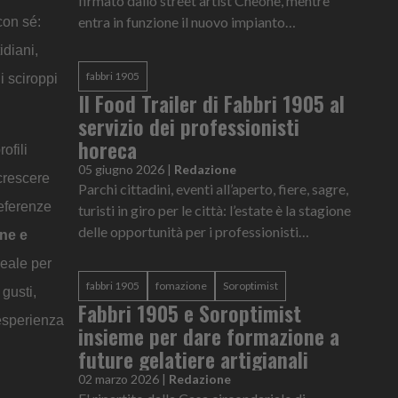
firmato dallo street artist Cheone, mentre
entra in funzione il nuovo impianto
con sé:
fotovoltaico destinato all'autoconsumo
idiani,
energetico
fabbri 1905
i sciroppi
Il Food Trailer di Fabbri 1905 al
servizio dei professionisti
horeca
ofili
05 giugno 2026
|
Redazione
crescere
Parchi cittadini, eventi all’aperto, fiere, sagre,
eferenze
turisti in giro per le città: l’estate è la stagione
delle opportunità per i professionisti
ne e
dell’horecadesiderosi di ampliare il proprio
deale per
business.
fabbri 1905
fomazione
Soroptimist
 gusti,
Fabbri 1905 e Soroptimist
’esperienza
insieme per dare formazione a
future gelatiere artigianali
02 marzo 2026
|
Redazione