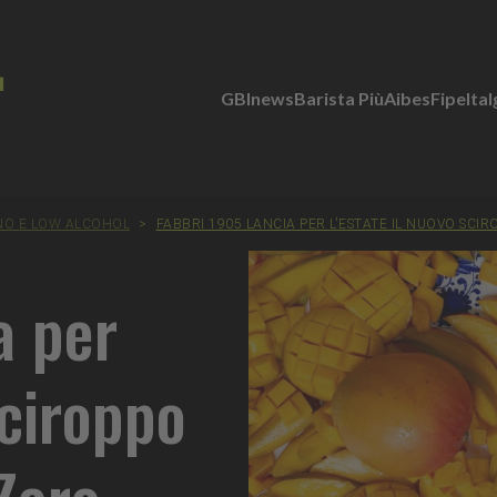
GBInews
Barista Più
Aibes
Fipe
Ita
NO E LOW ALCOHOL
>
FABBRI 1905 LANCIA PER L'ESTATE IL NUOVO SCI
a per
Sciroppo
Zero