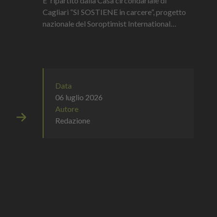
E' ripartito dalla Casa circondariale di
Cagliari “SI SOSTIENE in carcere”, progetto
nazionale del Soroptimist International
d’Italia, in collaborazione con Fabbri 1905,
che ha l'obiettivo di formare...
Data
06 luglio 2026
Autore
Redazione
Immagine successiva