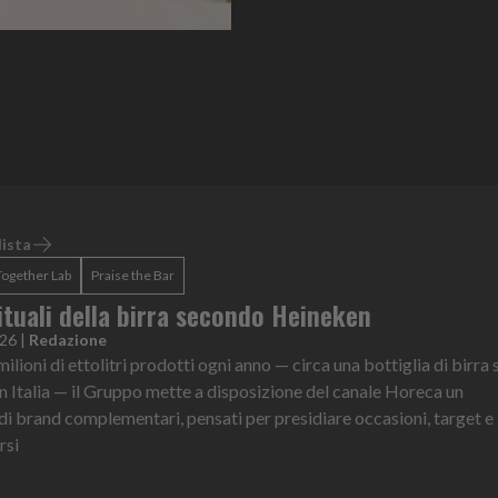
lista
Together Lab
Praise the Bar
rituali della birra secondo Heineken
026
|
Redazione
ilioni di ettolitri prodotti ogni anno — circa una bottiglia di birra 
 Italia — il Gruppo mette a disposizione del canale Horeca un
i brand complementari, pensati per presidiare occasioni, target e
rsi