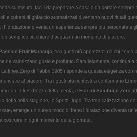
vande su misura, facili da preparare a casa o da portare sempre 
li e cubetti di ghiaccio aromatizzati diventano nuovi rituali quot
io, l’idratazione diventa un’esperienza sempre più personale e gl
che un semplice bicchiere d’acqua in un momento di piacere.
Passion Fruit Maracuja
, tra i gusti più apprezzati da chi cerca pr
 che ne valorizzano gusto e profumo. Parallelamente, continua a 
. La
linea Zero
di Fabbri 1905 risponde a questa esigenza con r
inunciare al piacere. Tra i gusti più richiesti si confermano
Limo
rumi con la freschezza della menta, e
Fiori di Sambuco Zero
, i
o della bella stagione, lo Spritz Hugo. Tra tropicalizzazione dei
izzate, emerge un nuovo modo di bere: l’idratazione diventa un
da costruire in ogni momento della giornata.