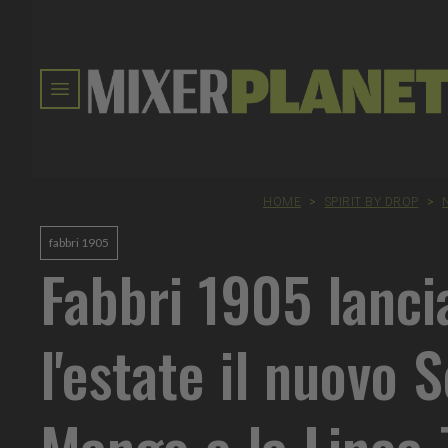
HOME
>
SPIRIT BY DROP
>
fabbri 1905
Fabbri 1905 lanci
l'estate il nuovo 
Mango e la Linea 