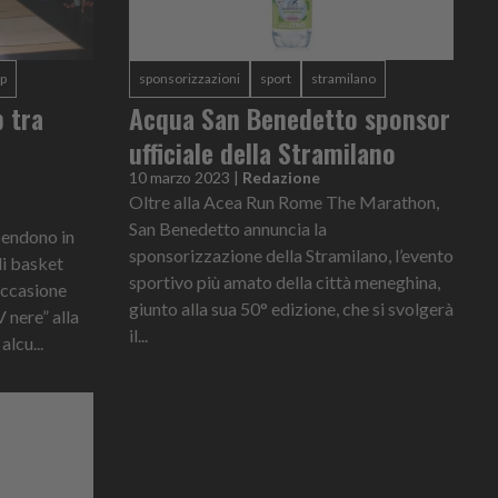
ip
sponsorizzazioni
sport
stramilano
p tra
Acqua San Benedetto sponsor
ufficiale della Stramilano
10 marzo 2023
|
Redazione
Oltre alla Acea Run Rome The Marathon,
San Benedetto annuncia la
cendono in
sponsorizzazione della Stramilano, l’evento
di basket
sportivo più amato della città meneghina,
occasione
giunto alla sua 50° edizione, che si svolgerà
V nere” alla
il...
lcu...