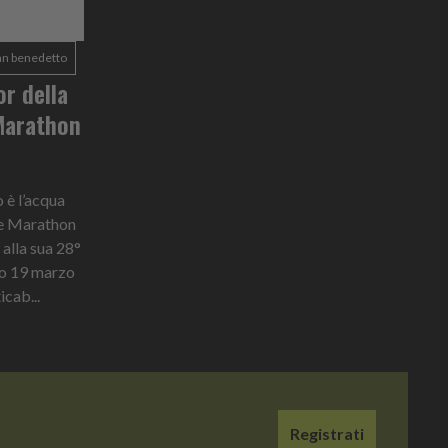
an benedetto
r della
Marathon
 è l’acqua
he Marathon
 alla sua 28°
imo 19 marzo
cab...
Registrati