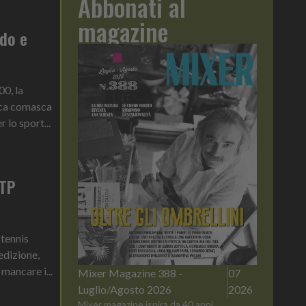
Abbonati al
magazine
rdo e
0, la
ica comasca
 lo sport...
ATP
 tennis
edizione,
mancare i...
Mixer Magazine 388 -
07
Luglio/Agosto 2026
2026
Mixer magazine ispira da 40 anni