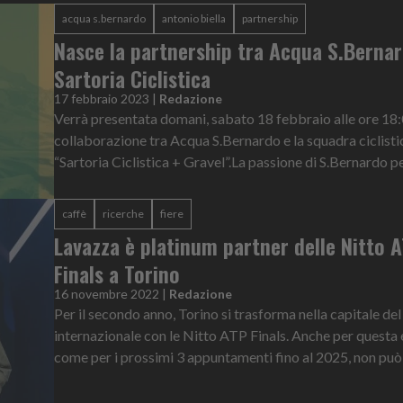
acqua s.bernardo
antonio biella
partnership
Nasce la partnership tra Acqua S.Berna
Sartoria Ciclistica
17 febbraio 2023
|
Redazione
Verrà presentata domani, sabato 18 febbraio alle ore 18:0
collaborazione tra Acqua S.Bernardo e la squadra ciclist
“Sartoria Ciclistica + Gravel”.La passione di S.Bernardo per
caffè
ricerche
fiere
Lavazza è platinum partner delle Nitto 
Finals a Torino
16 novembre 2022
|
Redazione
Per il secondo anno, Torino si trasforma nella capitale del
internazionale con le Nitto ATP Finals. Anche per questa 
come per i prossimi 3 appuntamenti fino al 2025, non può 