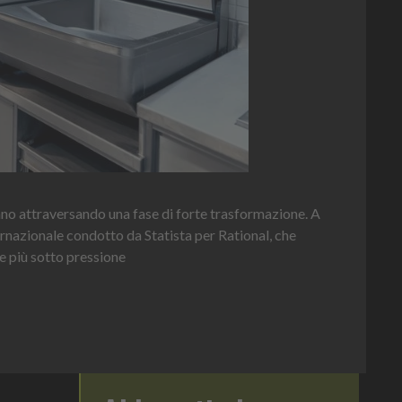
to
Heinz Mayonnaise
Heinz
o
La novità di quest'anno è la Chef Bottle 1L: ergonomic
contenuto e dosaggio sempre sotto controllo
Leggi l'articolo