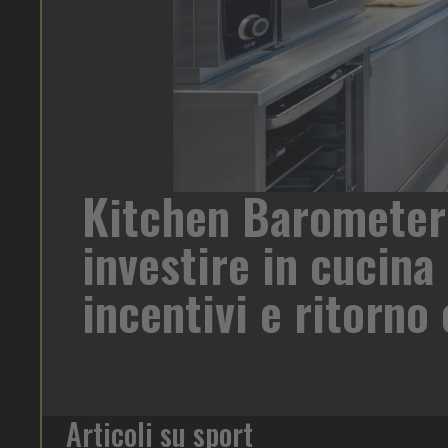
Hein
no attraversando una fase di forte trasformazione. A
per 
rnazionale condotto da Statista per Rational, che
più sotto pressione
Articoli su sport