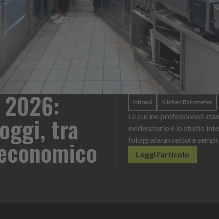
z Mayonnaise: un forma
ogni contesto di servizi