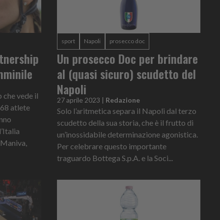
sport
Napoli
prosecco doc
tnership
Un prosecco Doc per brindare
emminile
al (quasi sicuro) scudetto del
Napoli
 che vede il
27 aprile 2023
|
Redazione
68 atlete
Solo l’aritmetica separa il Napoli dal terzo
anno
scudetto della sua storia, che è il frutto di
’Italia
un’inossidabile determinazione agonistica.
 Maniva,
Per celebrare questo importante
traguardo Bottega S.p.A. e la Soci...