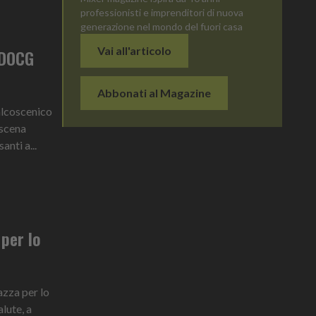
professionisti e imprenditori di nuova
generazione nel mondo del fuori casa
Vai all'articolo
 DOCG
Abbonati al Magazine
palcoscenico
 scena
anti a...
per lo
azza per lo
lute, a