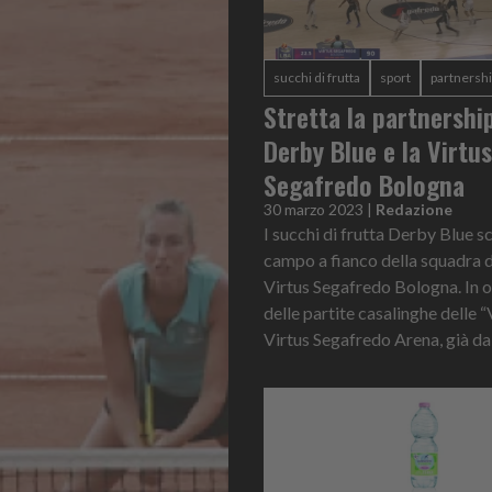
succhi di frutta
sport
partnersh
Stretta la partnershi
Derby Blue e la Virtus
Segafredo Bologna
30 marzo 2023
|
Redazione
I succhi di frutta Derby Blue s
campo a fianco della squadra 
Virtus Segafredo Bologna. In 
delle partite casalinghe delle “
Virtus Segafredo Arena, già da a