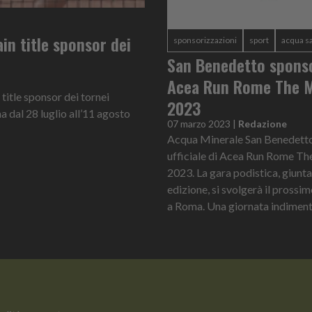
in title sponsor dei
sponsorizzazioni
sport
acqua s
San Benedetto sponso
Acea Run Rome The 
title sponsor dei tornei
2023
a dal 28 luglio all’11 agosto
07 marzo 2023
|
Redazione
Acqua Minerale San Benedetto
ufficiale di Acea Run Rome T
2023. La gara podistica, giunta
edizione, si svolgerà il pross
a Roma. Una giornata indimenti