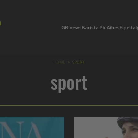
GBInews
Barista Più
Aibes
Fipe
Ita
HOME
>
SPORT
sport