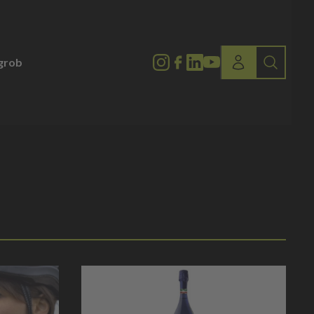
lgrob