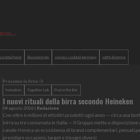
ist on…
cocktail twist
illusionist gin
curious cocktail germany
caffè diemme
Prossimo in lista
heineken
Together Lab
Praise the Bar
I nuovi rituali della birra secondo Heineken
04 agosto 2026
|
Redazione
Con oltre 6 milioni di ettolitri prodotti ogni anno — circa una bott
birra su tre consumata in Italia — il Gruppo mette a disposizione 
canale Horeca un ecosistema di brand complementari, pensati p
presidiare occasioni, target e bisogni diversi