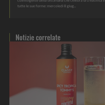
coinvolgente della settimana che celebra la creatività i
tutte le sue forme: mercoledì 8 giug...
Notizie correlate