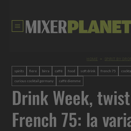
HOME
>
SPIRIT BY DRO
spirits
fiere
birra
caffè
food
soft drink
french 75
cockta
curious cocktail germany
caffè diemme
Drink Week, twist
French 75: la vari