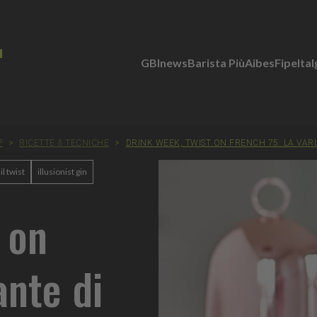
GBInews
Barista Più
Aibes
Fipe
Ita
P
>
RICETTE & TECNICHE
>
DRINK WEEK, TWIST ON FRENCH 75: LA VARI
il twist
illusionist gin
 on
ante di