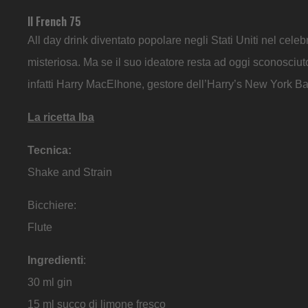
Il French 75
All day drink diventato popolare negli Stati Uniti nel cele
misteriosa. Ma se il suo ideatore resta ad oggi sconosciut
infatti Harry MacElhone, gestore dell’Harry’s New York Bar
La ricetta Iba
Tecnica:
Shake and Strain
Bicchiere:
Flute
Ingredienti
:
30 ml gin
15 ml succo di limone fresco