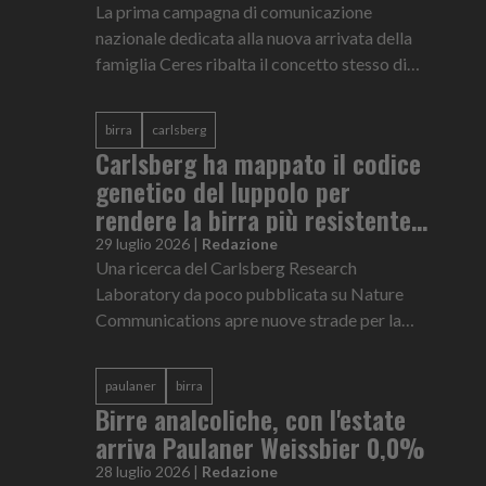
La prima campagna di comunicazione
nazionale dedicata alla nuova arrivata della
famiglia Ceres ribalta il concetto stesso di
viaggio e normalizza il non partire ad agosto
birra
carlsberg
Carlsberg ha mappato il codice
genetico del luppolo per
rendere la birra più resistente
al cambiamento climatico
29 luglio 2026
|
Redazione
Una ricerca del Carlsberg Research
Laboratory da poco pubblicata su Nature
Communications apre nuove strade per la
resilienza climatica e l’eccellenza qualitativa
della birra a livello globale
paulaner
birra
Birre analcoliche, con l'estate
arriva Paulaner Weissbier 0,0%
28 luglio 2026
|
Redazione