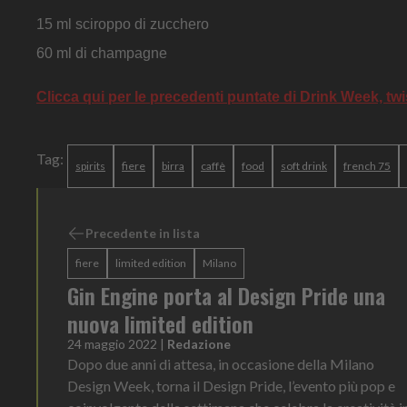
15 ml sciroppo di zucchero
60 ml di champagne
Clicca qui per le precedenti puntate di Drink Week, tw
Tag:
spirits
fiere
birra
caffè
food
soft drink
french 75
Precedente in lista
fiere
limited edition
Milano
Gin Engine porta al Design Pride una
nuova limited edition
24 maggio 2022
|
Redazione
Dopo due anni di attesa, in occasione della Milano
Design Week, torna il Design Pride, l’evento più pop e