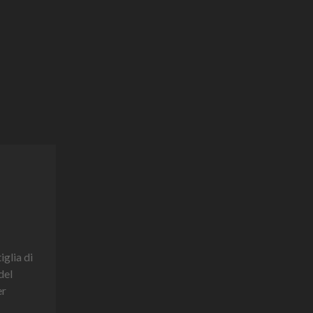
iglia di
del
er