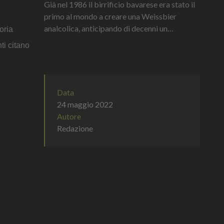
Già nel 1986 il birrificio bavarese era stato il
primo al mondo a creare una Weissbier
analcolica, anticipando di decenni un
oria
cambiamento che oggi è diventato parte delle
ti citano
abitudini di consumo di milioni di persone
Data
24 maggio 2022
Autore
Redazione