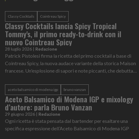
Classy Cocktails
Cointreau Spicy
Classy Cocktails lancia Spicy Tropical
Tommy's, il primo ready-to-drink con il
nuovo Cointreau Spicy
28 luglio 2026
|
Redazione
Patrick Pistolesi firma la ricetta del primo cocktail a base di
Cointreau Spicy, la nuova audace variante della storica Maison
francese. Un'esplosione di sapori e note piccanti, che debutta
come Cocktail Ufficiale della London Padel Week.
aceto balsamico di modena igp
bruno vanzan
Aceto Balsamico di Modena IGP e mixology
d’autore: parla Bruno Vanzan
29 giugno 2026
|
Redazione
Ogni ricetta è stata pensata dal bartender per esaltare una
specifica espressione dell’Aceto Balsamico di Modena IGP