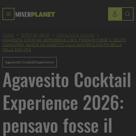
HOME
>
SPIRIT BY DROP
>
DISTILLATI E LIQUORI
>
AGAVESITO COCKTAIL EXPERIENCE 2026: PENSAVO FOSSE IL SOLITO
CONCORSO, INVECE HO ASSISTITO ALLA MASTERCLASS PIÙ BELLA
DELLA MIA VITA
Agavesito Cocktail Experience
Agavesito Cocktail
Experience 2026:
pensavo fosse il