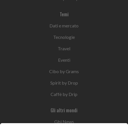
Temi
Dati e mercato
Tecnologie
Travel
Eventi
Cibo by Grams
Spirit by Drop
Caffè by Drip
Gli altri mondi
Gbi News