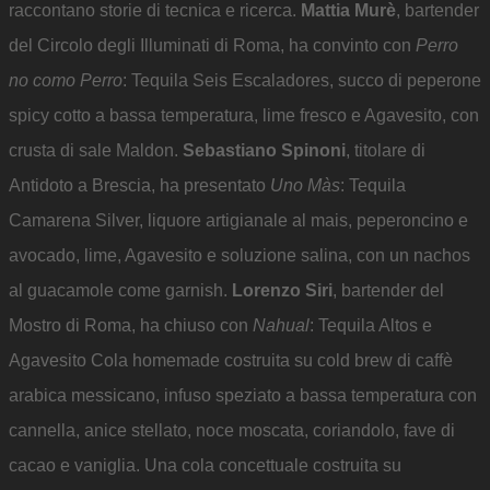
raccontano storie di tecnica e ricerca.
Mattia Murè
, bartender
del Circolo degli Illuminati di Roma, ha convinto con
Perro
no como Perro
: Tequila Seis Escaladores, succo di peperone
spicy cotto a bassa temperatura, lime fresco e Agavesito, con
crusta di sale Maldon.
Sebastiano Spinoni
, titolare di
Antidoto a Brescia, ha presentato
Uno Màs
: Tequila
Camarena Silver, liquore artigianale al mais, peperoncino e
avocado, lime, Agavesito e soluzione salina, con un nachos
al guacamole come garnish.
Lorenzo Siri
, bartender del
Mostro di Roma, ha chiuso con
Nahual
: Tequila Altos e
Agavesito Cola homemade costruita su cold brew di caffè
arabica messicano, infuso speziato a bassa temperatura con
cannella, anice stellato, noce moscata, coriandolo, fave di
cacao e vaniglia. Una cola concettuale costruita su