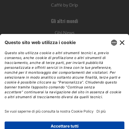
Caffè by Drip
Gli altri mondi
Gbi News
Instoremag
Esplora il gruppo
Edra Edizioni
Edizioni LSWR
LSWR Group
Edra Edizioni
La Tribuna
Mixer è un prodotto del network Edra Edizioni. Direzione, amministrazione,