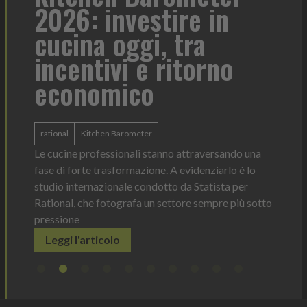
2026: investire in
fo
cucina oggi, tra
con
incentivi e ritorno
economico
Heinz 
 anno —
La novi
n Italia
ergonom
rational
Kitchen Barometer
e Horeca
dosagg
ati per
Le cucine professionali stanno attraversando una
Legg
fase di forte trasformazione. A evidenziarlo è lo
studio internazionale condotto da Statista per
Rational, che fotografa un settore sempre più sotto
pressione
Leggi l'articolo