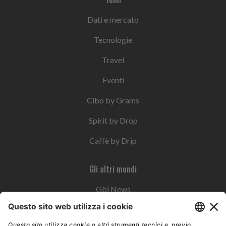
Dati e mercato
Tecnologie
Travel
Eventi
Cibo by Grams
Spirit by Drop
Caffè by Drip
Gli altri mondi
Gbi News
Instoremag