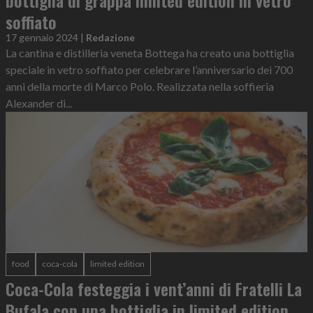
bottiglia di grappa limited edition in vetro
soffiato
17 gennaio 2024
|
Redazione
La cantina e distilleria veneta Bottega ha creato una bottiglia
speciale in vetro soffiato per celebrare l’anniversario dei 700
anni della morte di Marco Polo. Realizzata nella soffieria
Alexander di...
food
coca-cola
limited edition
Coca-Cola festeggia i vent’anni di Fratelli La
Bufala con una bottiglia in limited edition