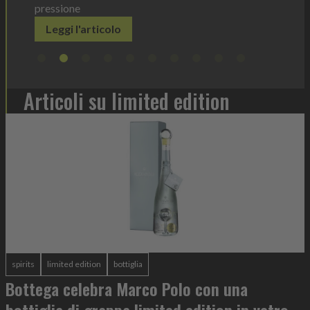
Le
Articoli su limited edition
spirits
limited edition
bottiglia
Bottega celebra Marco Polo con una