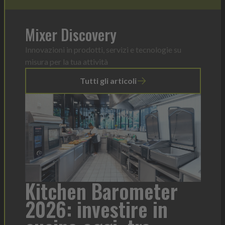
Mixer Discovery
Innovazioni in prodotti, servizi e tecnologie su
misura per la tua attività
Tutti gli articoli
a
Kitchen Barometer
He
2026: investire in
fo