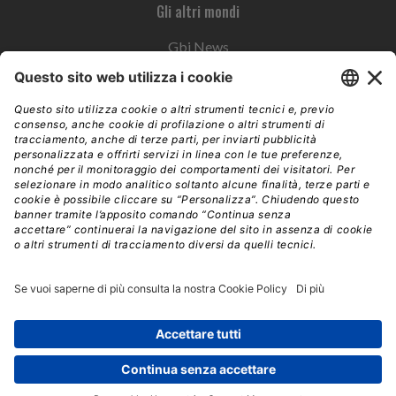
Gli altri mondi
Gbi News
Instoremag
Esplora il gruppo
Edra Edizioni
Edizioni LSWR
LSWR Group
Edra Edizioni
La Tribuna
Mixer è un prodotto del network Edra Edizioni. Direzione, amministrazione,
redazione, pubblicità | © Copyright 2026 – Tutti i diritti riservati | Partita IVA e C.F.
14392510963