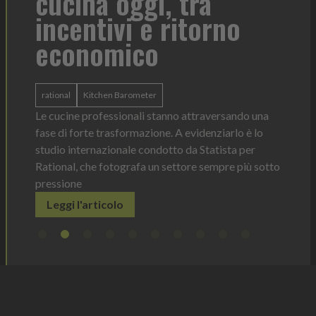
cucina oggi, tra
con
incentivi e ritorno
economico
Heinz 
 anno —
La novi
n Italia
ergonom
rational
Kitchen Barometer
e Horeca
dosagg
ati per
Le cucine professionali stanno attraversando una
Legg
fase di forte trasformazione. A evidenziarlo è lo
studio internazionale condotto da Statista per
Rational, che fotografa un settore sempre più sotto
pressione
Leggi l'articolo