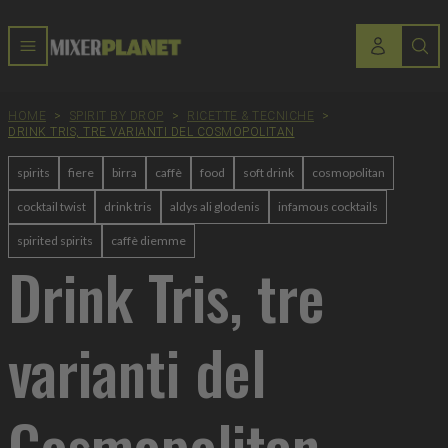
HOME
>
SPIRIT BY DROP
>
RICETTE & TECNICHE
>
DRINK TRIS, TRE VARIANTI DEL COSMOPOLITAN
spirits
fiere
birra
caffè
food
soft drink
cosmopolitan
cocktail twist
drink tris
aldys ali glodenis
infamous cocktails
spirited spirits
caffè diemme
Drink Tris, tre
varianti del
Cosmopolitan