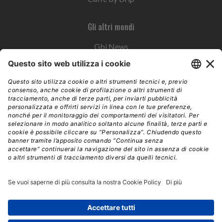
Gli altri mondi
Gbi News
Instoremag
Esplora il gruppo
Edra Edizioni
Edizioni LSWR
LSWR Group
Edra Edizioni
La Tribuna
Mixer è un prodotto del network Edra Edizioni. Direzione, amministrazione,
redazione, pubblicità | © Copyright 2026 – Tutti i diritti riservati | Partita IVA e C.F.