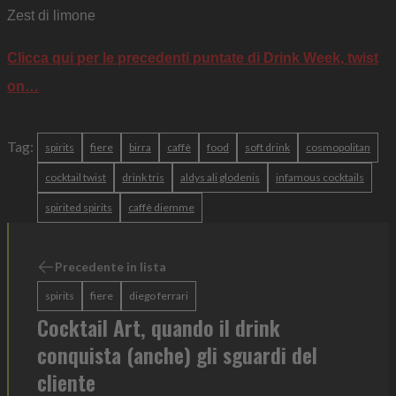
Zest di limone
Clicca qui per le precedenti puntate di Drink Week, twist
on…
Tag:
spirits
fiere
birra
caffè
food
soft drink
cosmopolitan
cocktail twist
drink tris
aldys ali glodenis
infamous cocktails
spirited spirits
caffè diemme
Precedente in lista
spirits
fiere
diego ferrari
Cocktail Art, quando il drink
conquista (anche) gli sguardi del
cliente