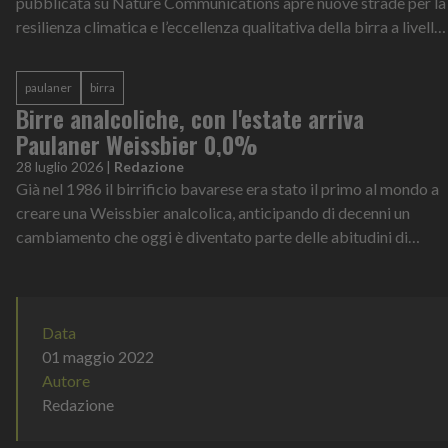
pubblicata su Nature Communications apre nuove strade per la
resilienza climatica e l’eccellenza qualitativa della birra a livello
globale
paulaner
birra
Birre analcoliche, con l'estate arriva
Paulaner Weissbier 0,0%
28 luglio 2026
|
Redazione
Già nel 1986 il birrificio bavarese era stato il primo al mondo a
creare una Weissbier analcolica, anticipando di decenni un
cambiamento che oggi è diventato parte delle abitudini di
consumo di milioni di persone
Data
01 maggio 2022
Autore
Redazione