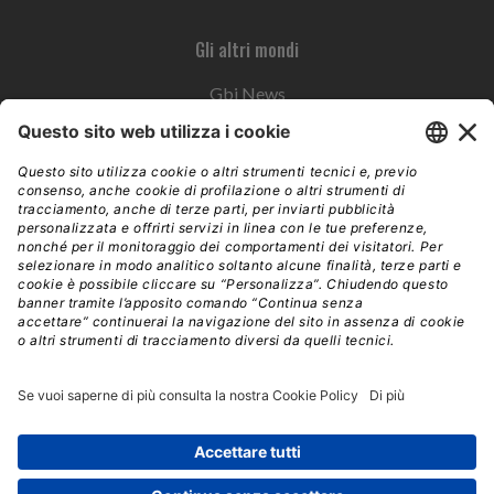
Gli altri mondi
Gbi News
Instoremag
Esplora il gruppo
Edra Edizioni
Edizioni LSWR
LSWR Group
Edra Edizioni
La Tribuna
Mixer è un prodotto del network Edra Edizioni. Direzione, amministrazione,
redazione, pubblicità | © Copyright 2026 – Tutti i diritti riservati | Partita IVA e C.F.