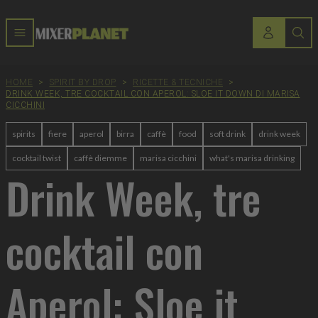
HOME
>
SPIRIT BY DROP
>
RICETTE & TECNICHE
>
DRINK WEEK, TRE COCKTAIL CON APEROL: SLOE IT DOWN DI MARISA
CICCHINI
spirits
fiere
aperol
birra
caffè
food
soft drink
drink week
cocktail twist
caffè diemme
marisa cicchini
what's marisa drinking
Drink Week, tre
cocktail con
Aperol: Sloe it