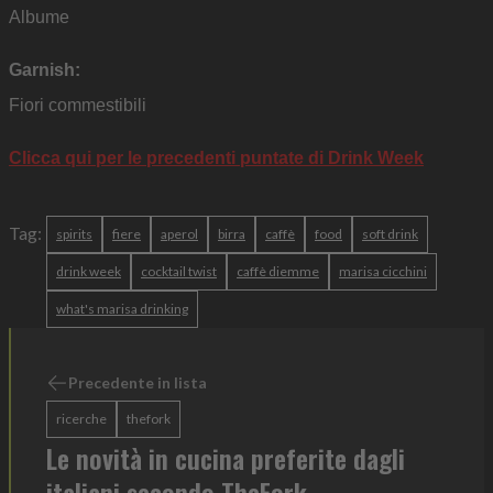
Albume
Garnish:
Fiori commestibili
Clicca qui per le precedenti puntate di Drink Week
Tag:
spirits
fiere
aperol
birra
caffè
food
soft drink
drink week
cocktail twist
caffè diemme
marisa cicchini
what's marisa drinking
Precedente in lista
ricerche
thefork
Le novità in cucina preferite dagli
italiani secondo TheFork