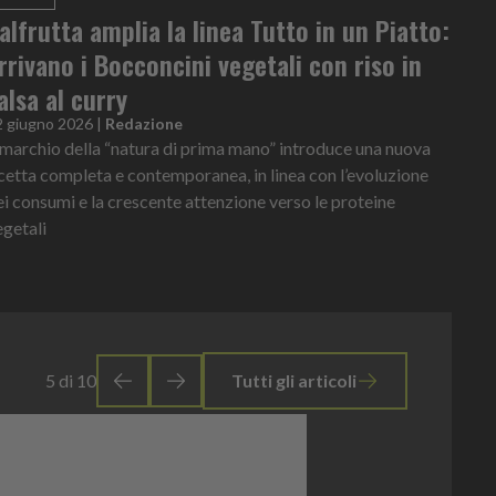
alfrutta amplia la linea Tutto in un Piatto:
rrivano i Bocconcini vegetali con riso in
alsa al curry
2 giugno 2026
|
Redazione
l marchio della “natura di prima mano” introduce una nuova
icetta completa e contemporanea, in linea con l’evoluzione
ei consumi e la crescente attenzione verso le proteine
egetali
5
di
10
Tutti gli articoli