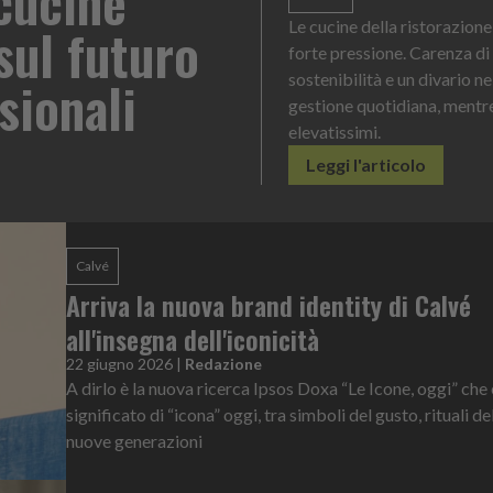
cucine
sul futuro
Le cucine della ristorazione 
forte pressione. Carenza di
sionali
sostenibilità e un divario 
gestione quotidiana, mentre
elevatissimi.
Leggi l'articolo
Calvé
Arriva la nuova brand identity di Calvé
all'insegna dell'iconicità
22 giugno 2026
|
Redazione
A dirlo è la nuova ricerca Ipsos Doxa “Le Icone, oggi” che 
significato di “icona” oggi, tra simboli del gusto, rituali de
nuove generazioni