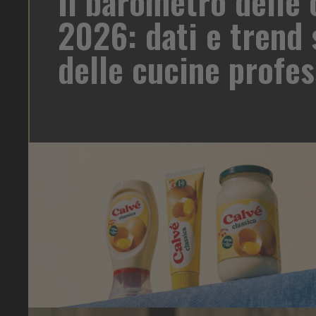
Il barometro delle 
minile
2026: dati e trend 
delle cucine profes