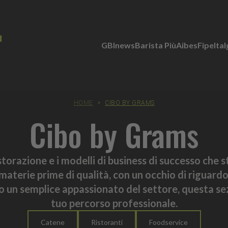
GBInews
Barista Più
Aibes
Fipe
Ita
HOME
>
CIBO BY GRAMS
Cibo by Grams
istorazione e i modelli di business di successo che 
materie prime di qualità, con un occhio di riguard
e o un semplice appassionato del settore, questa sez
tuo percorso professionale.
Catene
Ristoranti
Foodservice