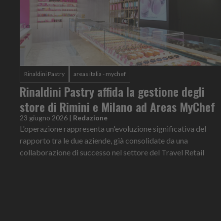
Rinaldini Pastry
areas italia - mychef
Rinaldini Pastry affida la gestione degli
store di Rimini e Milano ad Areas MyChef
23 giugno 2026
|
Redazione
L'operazione rappresenta un'evoluzione significativa del
rapporto tra le due aziende, già consolidate da una
collaborazione di successo nel settore del Travel Retail