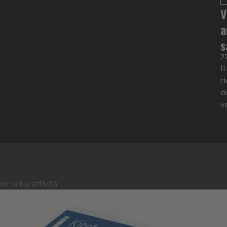
V
a
s
2
I
r
d
v
er la tua attività