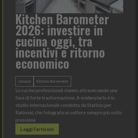
ometer
Heinz Mayonnaise:
re in
formato per ogni
tra
contesto di servizi
itorno
Heinz Mayonnaise
Heinz
La novità di quest'anno è la Chef Bottle 1L:
ergonomica, con perfetta visibilità sul conten
dosaggio sempre sotto controllo
 attraversando una
Leggi l'articolo
evidenziarlo è lo
da Statista per
ore sempre più sotto