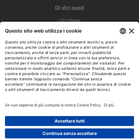
Gli altri mondi
Gbi News
Instoremag
Esplora il gruppo
Edra Edizioni
Edizioni LSWR
LSWR Group
Edra Edizioni
La Tribuna
Mixer è un prodotto del network Edra Edizioni. Direzione, amministrazione,
redazione, pubblicità | © Copyright 2026 – Tutti i diritti riservati | Partita IVA e C.F.
14392510963