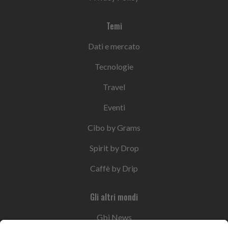
Temi
Dati e mercato
Tecnologie
Travel
Eventi
Cibo by Grams
Spirit by Drop
Caffè by Drip
Gli altri mondi
Gbi News