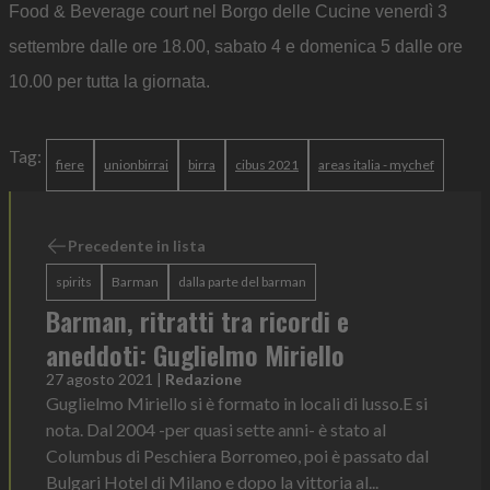
Food & Beverage court nel Borgo delle Cucine venerdì 3
settembre dalle ore 18.00, sabato 4 e domenica 5 dalle ore
10.00 per tutta la giornata.
Tag:
fiere
unionbirrai
birra
cibus 2021
areas italia - mychef
Precedente in lista
spirits
Barman
dalla parte del barman
Barman, ritratti tra ricordi e
aneddoti: Guglielmo Miriello
27 agosto 2021
|
Redazione
Guglielmo Miriello si è formato in locali di lusso.E si
nota. Dal 2004 -per quasi sette anni- è stato al
Columbus di Peschiera Borromeo, poi è passato dal
Bulgari Hotel di Milano e dopo la vittoria al...