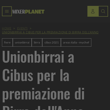
HOME
>
EVENTI
>
UNIONBIRRAI A CIBUS PER LA PREMIAZIONE DI BIRRA DELL'ANNO
fiere
unionbirrai
birra
cibus 2021
areas italia - mychef
Unionbirrai a
Cibus per la
premiazione di