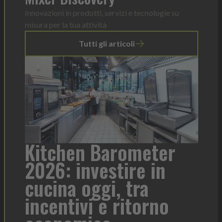
Innovazioni in prodotti, servizi e tecnologie su
misura per la tua attività
Tutti gli articoli
er
Heinz Mayonnaise: un
n
formato per ogni
T
contesto di servizio
d
o
l
Heinz Mayonnaise
Heinz