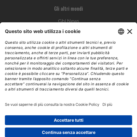
Gli altri mondi
Gbi News
Instoremag
Esplora il gruppo
Edra Edizioni
Edizioni LSWR
LSWR Group
Edra Edizioni
La Tribuna
Mixer è un prodotto del network Edra Edizioni. Direzione, amministrazione,
redazione, pubblicità | © Copyright 2026 – Tutti i diritti riservati | Partita IVA e C.F.
14392510963