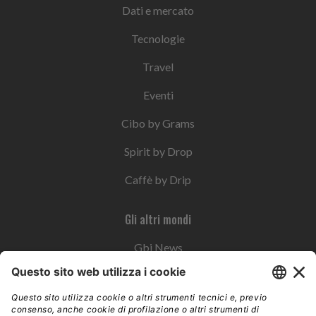
Dati e mercato
Tecnologie
Travel
Eventi
Cibo by Grams
Spirit by Drop
Caffè by Drip
Gli altri mondi
Gbi News
Instoremag
Esplora il gruppo