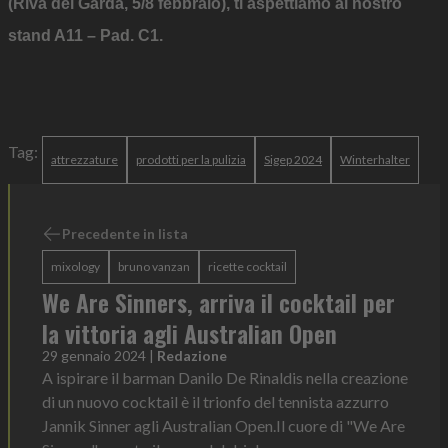
(Riva del Garda, 5/8 febbraio), ti aspettiamo al nostro
stand A11 – Pad. C1.
Tag:
attrezzature
prodotti per la pulizia
Sigep 2024
Winterhalter
Precedente in lista
mixology
bruno vanzan
ricette cocktail
We Are Sinners, arriva il cocktail per
la vittoria agli Australian Open
29 gennaio 2024
|
Redazione
A ispirare il barman Danilo De Rinaldis nella creazione
di un nuovo cocktail è il trionfo del tennista azzurro
Jannik Sinner agli Australian Open.Il cuore di "We Are