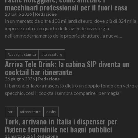
macchinari professionali per il fuori casa
20 luglio 2026
|
Redazione
In un mercato da oltre 100 miliardi di euro, dove più di 324 mila
imprese e oltre un quarto delle aziende investe già
nell'ammodernamento delle proprie strutture, la nuova
competitività passa dalle attrezzature professionali
Rassegna stampa
attrezzature
Arriva Tele Drink: la cabina SIP diventa un
cocktail bar itinerante
26 giugno 2026
|
Redazione
Il bartender lavora nascosto dietro un doppio fondo con vetro a
specchio, così il cocktail sembra comparire "per magia"
tork
attrezzature
essity
Tork, arrivano in Italia i dispenser per
l'igiene femminile nei bagni pubblici
11 marzo 2026
|
Redazione