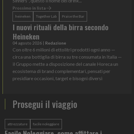
Sinners", questo il nome del drink...
Prossimo in lista
heineken
Together Lab
Praise the Bar
I nuovi rituali della birra secondo
Heineken
04 agosto 2026
|
Redazione
Con oltre 6 milioni di ettolitri prodotti ogni anno —
circa una bottiglia di birra su tre consumata in Italia —
il Gruppo mette a disposizione del canale Horeca un
ecosistema di brand complementari, pensati per
presidiare occasioni, target e bisogni diversi
Prosegui il viaggio
attrezzature
facile noleggiare
Facile Noleggiare, come affittare i