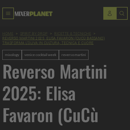
HOME
>
SPIRIT BY DROP
>
RICETTE & TECNICHE
>
REVERSO MARTINI 2025: ELISA FAVARON (CUCÙ BASSANO)
TRASFORMA L’OLIVA IN CULTURA, TECNICA E CUORE
mixology
venice cocktail week
reverso martini
Reverso Martini
2025: Elisa
Favaron (CuCù