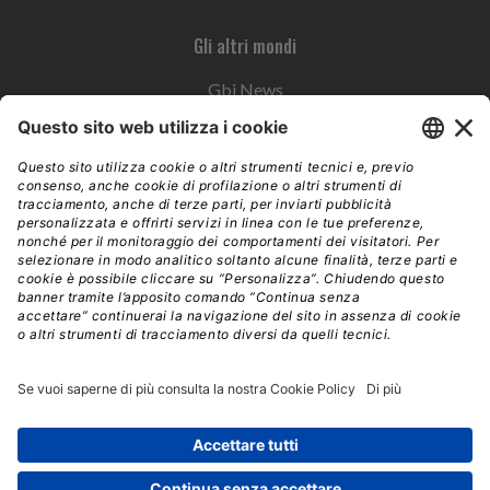
Gli altri mondi
Gbi News
Instoremag
Esplora il gruppo
Edra Edizioni
Edizioni LSWR
LSWR Group
Edra Edizioni
La Tribuna
Mixer è un prodotto del network Edra Edizioni. Direzione, amministrazione,
redazione, pubblicità | © Copyright 2026 – Tutti i diritti riservati | Partita IVA e C.F.