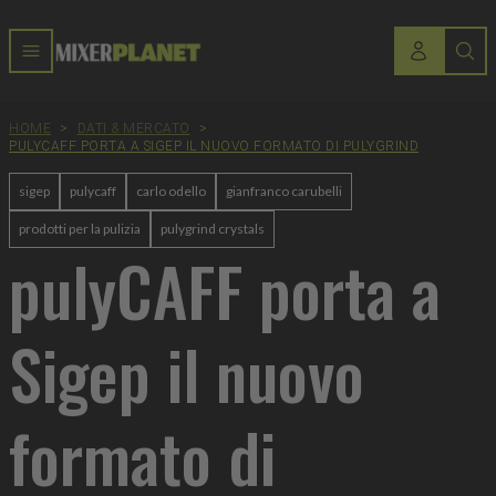
HOME
>
DATI & MERCATO
>
PULYCAFF PORTA A SIGEP IL NUOVO FORMATO DI PULYGRIND
sigep
pulycaff
carlo odello
gianfranco carubelli
prodotti per la pulizia
pulygrind crystals
pulyCAFF porta a
Sigep il nuovo
formato di