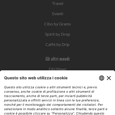
Travel
Eventi
Cibo by Grams
Spirit by Drop
Caffè by Drip
Gli altri mondi
Gbi News
Instoremag
Esplora il gruppo
Edra Edizioni
Edizioni LSWR