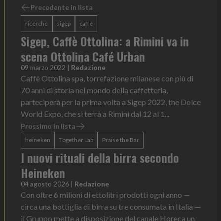
Precedente in lista
ricerche
sigep
caffè
Sigep, Caffè Ottolina: a Rimini va in
scena Ottolina Café Urban
09 marzo 2022
|
Redazione
Caffè Ottolina spa, torrefazione milanese con più di
70 anni di storia nel mondo della caffetteria,
parteciperà per la prima volta a Sigep 2022, the Dolce
World Expo, che si terrà a Rimini dal 12 al 1...
Prossimo in lista
heineken
Together Lab
Praise the Bar
I nuovi rituali della birra secondo
Heineken
04 agosto 2026
|
Redazione
Con oltre 6 milioni di ettolitri prodotti ogni anno —
circa una bottiglia di birra su tre consumata in Italia —
il Gruppo mette a disposizione del canale Horeca un