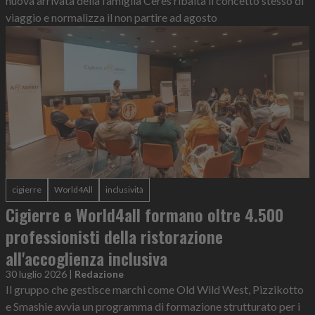
nuova arrivata della famiglia Ceres ribalta il concetto stesso di
viaggio e normalizza il non partire ad agosto
cigierre
World4All
inclusività
Cigierre e World4all formano oltre 4.500
professionisti della ristorazione
all'accoglienza inclusiva
30 luglio 2026
|
Redazione
Il gruppo che gestisce marchi come Old Wild West, Pizzikotto
e Smashie avvia un programma di formazione strutturato per i