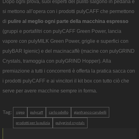
Dopo ogni prova, suoi esperti del pulito salgono in pedana e
si mettono all’opera con i prodotti pulyCAFF che permettono
di
pulire al meglio ogni parte della macchina espresso
(gruppi e portafiltri con pulyCAFF Green Power, lancia
vapore con pulyMILK Green Power, griglie e superfici con
pulyBAR Igienic) e del macinacaffè (macine con pulyGRIND
Crystals, tramoggia con pulyGRIND Hopper). Alla
premiazione a tutti i concorrenti è offerta la pratica sacca con
i prodotti pulyCAFF e ai vincitori il kit box con tutto ciò che
serve per avere macchine sempre in forma.
Tag:
sigep
pulycaff
carlo odello
gianfranco carubelli
prodotti per la pulizia
pulygrind crystals