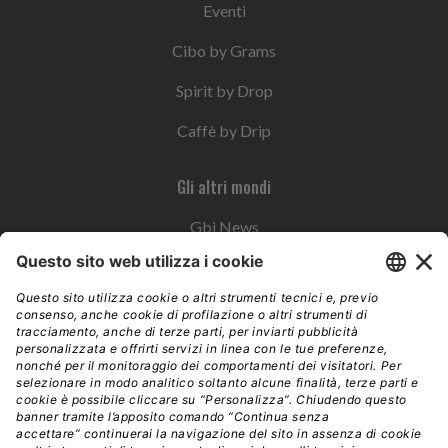
Eventi
Cibo by Grams
Spirit by Drop
Caffè by Drip
Gli altri mondi
Gbi News
Instoremag
Esplora il gruppo
Edra Edizioni
Edizioni LSWR
LSWR Group