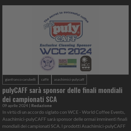
gianfranco carubelli
caffè
asachimici-pulycaff
pulyCAFF sarà sponsor delle finali mondiali
dei campionati SCA
09 aprile 2024
|
Redazione
In virtù di un accordo siglato con WCE - World Coffee Events,
Asachimici-pulyCAFF sarà sponsor delle ormai imminenti finali
mondiali dei campionati SCA. I prodotti Asachimici-pulyCAFF