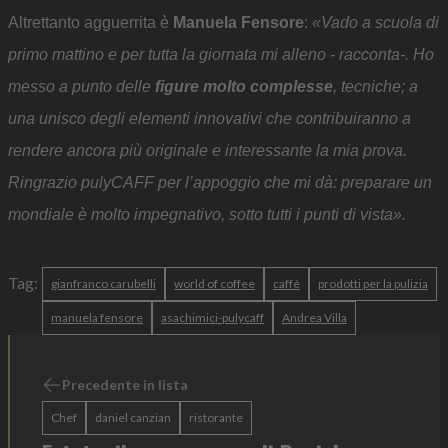
Altrettanto agguerrita è
Manuela Fensore
:
«Vado a scuola di
primo mattino e per tutta la giornata mi alleno - racconta-. Ho
messo a punto delle
figure molto complesse
, tecniche; a
una unisco degli elementi innovativi che contribuiranno a
rendere ancora più originale e interessante la mia prova.
Ringrazio pulyCAFF per l’appoggio che mi dà: preparare un
mondiale è molto impegnativo, sotto tutti i punti di vista».
Tag:
gianfranco carubelli
world of coffee
caffè
prodotti per la pulizia
manuela fensore
asachimici-pulycaff
Andrea Villa
Precedente in lista
Chef
daniel canzian
ristorante