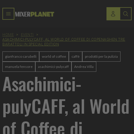
HOME
>
EVENTI
>
ASACHIMICI-PULYCAFF, AL WORLD OF COFFEE DI COPENAGHEN TRE
BARATTOLI IN SPECIAL EDITION
gianfranco carubelli
world of coffee
caffè
prodotti per la pulizia
manuela fensore
asachimici-pulycaff
Andrea Villa
Asachimici-
pulyCAFF, al World
of Coffee di