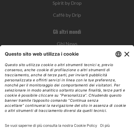
Spirit by Drop
Caffè by Drip
Gli altri mondi
Gbi News
Instoremag
Esplora il gruppo
Edra Edizioni
Edizioni LSWR
LSWR Group
Edra Edizioni
La Tribuna