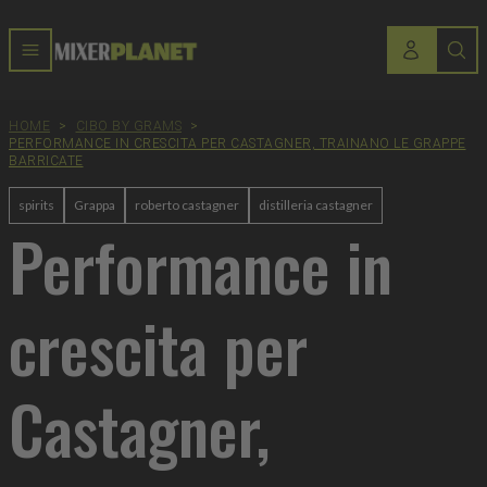
HOME
>
CIBO BY GRAMS
>
PERFORMANCE IN CRESCITA PER CASTAGNER, TRAINANO LE GRAPPE
BARRICATE
spirits
Grappa
roberto castagner
distilleria castagner
Performance in
crescita per
Castagner,