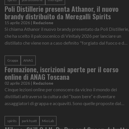
Poli Distillerie presenta Athanor, il nuovo
brandy distribuito da Meregalli Spirits
15 aprile 2026
|
Redazione
Si chiama Athanor il nuovo brandy presentato da Poli Distillerie,
che ha scelto il palcoscenico di Vinitaly 2026 per lanciare un
distillato che viene non a caso definito "forgiato dal fuoco e dal
temp...
Grappa
ANAG
Formazione, iscrizioni aperte per il corso
online di ANAG Toscana
02 aprile 2026
|
Redazione
Cinque lezioni online per conoscere da vicino il mondo dei
distillati attraverso la cultura del “buon bere” e diventare
assaggiatori di grappa e acquaviti. Sono quelle proposte dal
corso di primo live...
spirits
park hyatt
Mio Lab