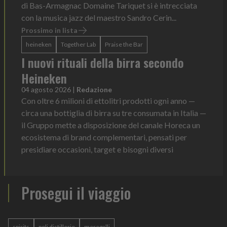
di Bas-Armagnac Domaine Tariquet si è intrecciata
con la musica jazz del maestro Sandro Cerin...
Prossimo in lista
heineken
Together Lab
Praise the Bar
I nuovi rituali della birra secondo
Heineken
04 agosto 2026
|
Redazione
Con oltre 6 milioni di ettolitri prodotti ogni anno —
circa una bottiglia di birra su tre consumata in Italia —
il Gruppo mette a disposizione del canale Horeca un
ecosistema di brand complementari, pensati per
presidiare occasioni, target e bisogni diversi
Prosegui il viaggio
spirits
poli distillerie
meregalli