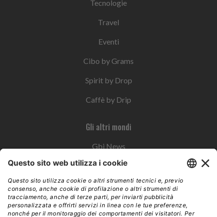
Tecnologie
Travel
Eventi
Cibo by Grams
Spirit by Drop
Caffè by Drip
Gli altri mondi
Gbi News
Instoremag
Esplora il gruppo
Edra Edizioni