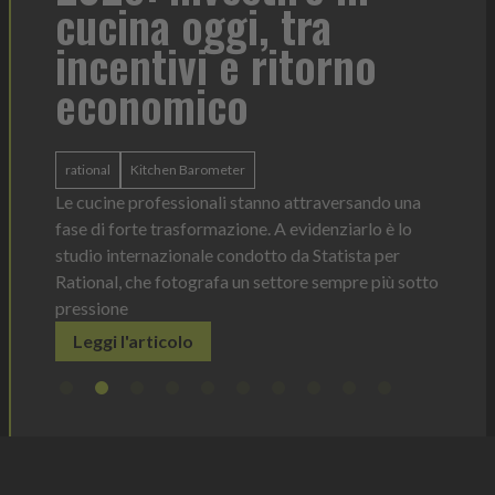
cucina oggi, tra
con
incentivi e ritorno
economico
Heinz 
 anno —
La novi
n Italia
ergonom
rational
Kitchen Barometer
e Horeca
dosagg
ati per
Le cucine professionali stanno attraversando una
Legg
fase di forte trasformazione. A evidenziarlo è lo
studio internazionale condotto da Statista per
Rational, che fotografa un settore sempre più sotto
pressione
Leggi l'articolo