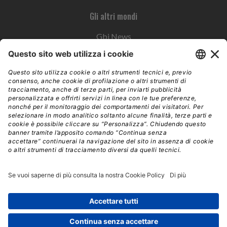
Gli altri mondi
Gbi News
Instoremag
Esplora il gruppo
Edra Edizioni
Edizioni LSWR
LSWR Group
Edra Edizioni
La Tribuna
Mixer è un prodotto del network Edra Edizioni. Direzione, amministrazione,
redazione, pubblicità | © Copyright 2026 – Tutti i diritti riservati | Partita IVA e C.F.
14392510963