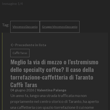
Immagine
1
/
4
Tag:
Vincenzo Dascanio
Gruppo Vincenzo Dascanio
Precedente in lista
Caﬀè Taras
Meglio la via di mezzo o l’estremismo
dello specialty coﬀee? Il caso della
torrefazione-caﬀetteria di Taranto
Caﬀè Taras
04 giugno 2026
|
Valentina Palange
Un anno fa, lungo una strada traﬃcata ma non
propriamente nel centro storico di Taranto, ha aperto
una caﬀetteria con spazio torrefazione il cui nome