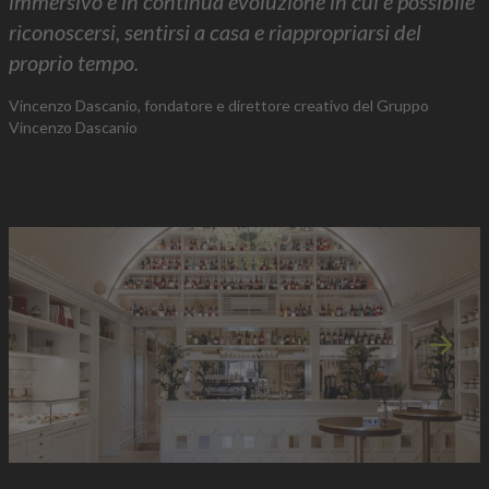
immersivo e in continua evoluzione in cui è possibile
riconoscersi, sentirsi a casa e riappropriarsi del
proprio tempo.
Vincenzo Dascanio, fondatore e direttore creativo del Gruppo
Vincenzo Dascanio
Immagi