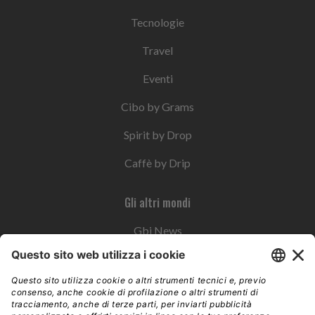
Tecnologie
Travel
Eventi
Cibo by Grams
Spirit by Drop
Caffè by Drip
Gli altri mondi
Gbi News
Instoremag
Esplora il gruppo