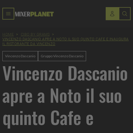
HOME
>
CIBO BY GRAMS
>
VINCENZO DASCANIO APRE A NOTO IL SUO QUINTO CAFE E INAUGURA
IL RISTORANTE DA VINCENZO
Vincenzo Dascanio
Gruppo Vincenzo Dascanio
Vincenzo Dascanio
apre a Noto il suo
quinto Cafe e