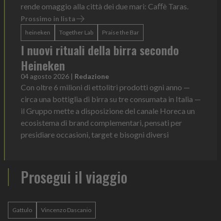
rende omaggio alla città dei due mari: Caﬀè Taras.
Prossimo in lista
heineken
Together Lab
Praise the Bar
I nuovi rituali della birra secondo
Heineken
04 agosto 2026
|
Redazione
Con oltre 6 milioni di ettolitri prodotti ogni anno —
circa una bottiglia di birra su tre consumata in Italia —
il Gruppo mette a disposizione del canale Horeca un
ecosistema di brand complementari, pensati per
presidiare occasioni, target e bisogni diversi
Prosegui il viaggio
Gattulo
Vincenzo Dascanio