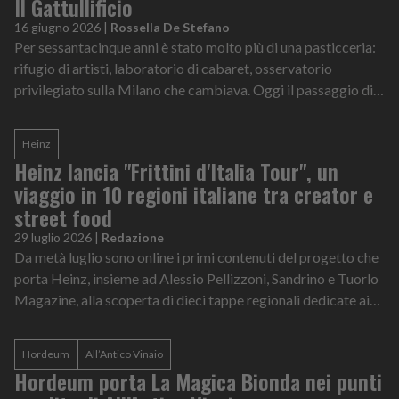
Il Gattullificio
16 giugno 2026
|
Rossella De Stefano
Per sessantacinque anni è stato molto più di una pasticceria:
rifugio di artisti, laboratorio di cabaret, osservatorio
privilegiato sulla Milano che cambiava. Oggi il passaggio di
proprietà di Gattullo offre l'occasione per riflettere sul destino
delle insegne storiche e sul valore economico dell'identità
Heinz
urbana
Heinz lancia "Frittini d'Italia Tour", un
viaggio in 10 regioni italiane tra creator e
street food
29 luglio 2026
|
Redazione
Da metà luglio sono online i primi contenuti del progetto che
porta Heinz, insieme ad Alessio Pellizzoni, Sandrino e Tuorlo
Magazine, alla scoperta di dieci tappe regionali dedicate ai
fritti italiani e ai loro possibili pairing con le salse del brand
Hordeum
All’Antico Vinaio
Hordeum porta La Magica Bionda nei punti