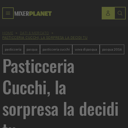
HOME
>
DATI & MERCATO
>
PASTICCERIA CUCCHI, LA SORPRESA LA DECIDI TU
pasticceria
pasqua
pasticceria cucchi
uova di pasqua
pasqua 2016
Pasticceria
Cucchi, la
sorpresa la decidi