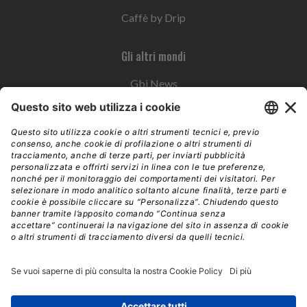
Caffè by Drip
Gli altri mondi
Gbi News
Instoremag
Esplora il gruppo
Edra Edizioni
Edizioni LSWR
LSWR Group
Edra Edizioni
La Tribuna
Mixer è un prodotto del network Edra Edizioni. Direzione, amministrazione,