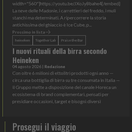
width="560"]https://youtu.be/JXoJy8bahe4[/embed]
La neve delle Madonie, i carrettieri del freddo, i muli
stanchi ma determinati. A ripercorrere la storia
antichissima del ghiaccio è Ice Cube, p...
Prossimo in lista
heineken
Together Lab
Praise the Bar
I nuovi rituali della birra secondo
Heineken
04 agosto 2026
|
Redazione
Con oltre 6 milioni di ettolitri prodotti ogni anno —
circa una bottiglia di birra su tre consumata in Italia —
il Gruppo mette a disposizione del canale Horeca un
ecosistema di brand complementari, pensati per
presidiare occasioni, target e bisogni diversi
Prosegui il viaggio