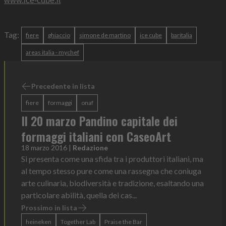
www.ice-cube.it
Tag:
fiere
ghiaccio
simone de martino
ice cube
baritalia
areas italia - mychef
Precedente in lista
fiere
formaggi
onaf
Il 20 marzo Pandino capitale dei
formaggi italiani con CaseoArt
18 marzo 2016
|
Redazione
Si presenta come una sfida tra i produttori italiani, ma
al tempo stesso pure come una rassegna che coniuga
arte culinaria, biodiversità e tradizione, esaltando una
particolare abilità, quella dei cas...
Prossimo in lista
heineken
Together Lab
Praise the Bar