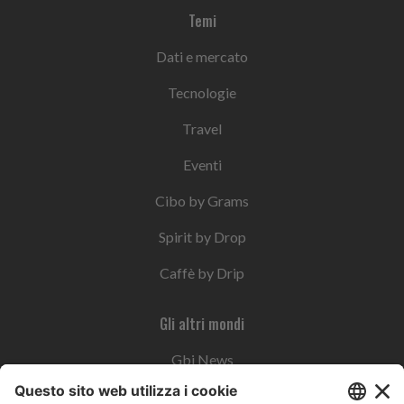
Temi
Dati e mercato
Tecnologie
Travel
Eventi
Cibo by Grams
Spirit by Drop
Caffè by Drip
Gli altri mondi
Gbi News
Instoremag