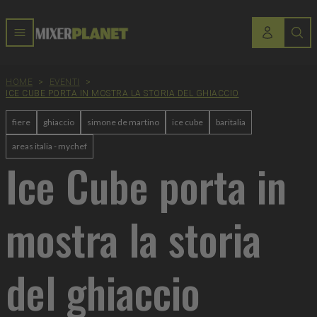
HOME
>
EVENTI
>
ICE CUBE PORTA IN MOSTRA LA STORIA DEL GHIACCIO
fiere
ghiaccio
simone de martino
ice cube
baritalia
areas italia - mychef
Ice Cube porta in
mostra la storia
del ghiaccio