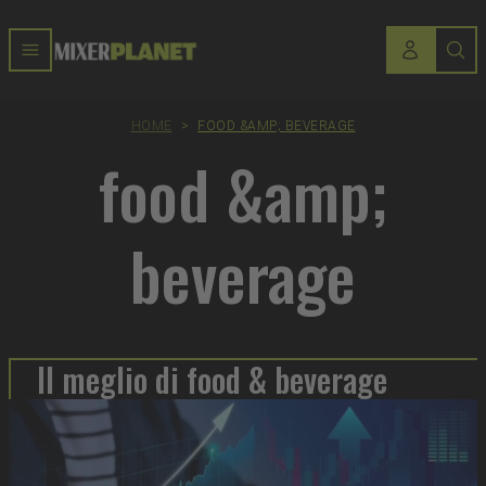
HOME
>
FOOD &AMP; BEVERAGE
food &amp;
beverage
Il meglio di food & beverage