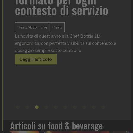
Tor
contesto di servizio
di 
l'i
Heinz Mayonnaise
Heinz
ba
La novità di quest'anno è la Chef Bottle 1L:
ergonomica, con perfetta visibilità sul contenuto e
dosaggio sempre sotto controllo
tork
o una
Leggi l'articolo
Il disp
è lo
prodott
er
elimina
ù sotto
Legg
Articoli su food & beverage