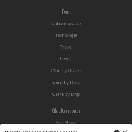
Temi
Dati e mercato
Tecnologie
Travel
Eventi
Cibo by Grams
Spirit by Drop
Caffè by Drip
Gli altri mondi
Gbi News