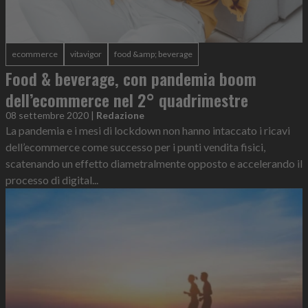
ecommerce
vitavigor
food &amp; beverage
Food & beverage, con pandemia boom
dell’ecommerce nel 2° quadrimestre
08 settembre 2020
|
Redazione
La pandemia e i mesi di lockdown non hanno intaccato i ricavi
dell’ecommerce come successo per i punti vendita fisici,
scatenando un effetto diametralmente opposto e accelerando il
processo di digital...