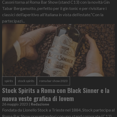
Casoni torna al Roma Bar Show (stand C13) con la novità Gin
Tabar Bergamotto, perfetto per il gin tonic e per rivisitare i
classici dell’aperitivo all’italiana in vista dell’estate.“Con la
partecipazi...
spirits
stock spirits
roma bar show 2023
Stock Spirits a Roma con Black Sinner e la
nuova veste grafica di Iovem
26 maggio 2023
|
Redazione
Fondata da Lionello Stock a Trieste nel 1884, Stock partecipa al
Roma Bar Show presentandosi con uno stand corporate (C12).