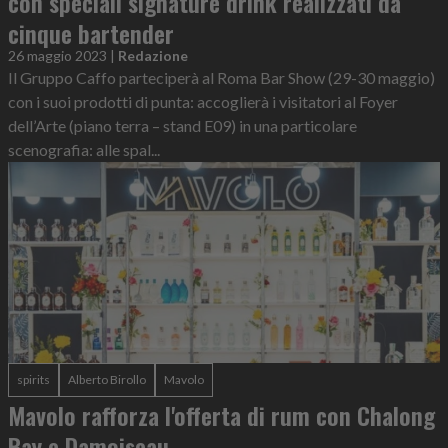
con speciali signature drink realizzati da
cinque bartender
26 maggio 2023
|
Redazione
Il Gruppo Caffo parteciperà al Roma Bar Show (29-30 maggio)
con i suoi prodotti di punta: accoglierà i visitatori al Foyer
dell’Arte (piano terra – stand E09) in una particolare
scenografia: alle spal...
spirits
Alberto Birollo
Mavolo
Mavolo rafforza l'offerta di rum con Chalong
Bay e Damoiseau