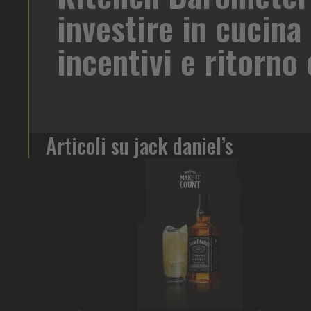
gi, tra
Le cucine professionali stanno a
evidenziarlo è lo studio internaz
economico
fotografa un settore sempre più
Leggi l'articolo
Articoli su jack daniel’s