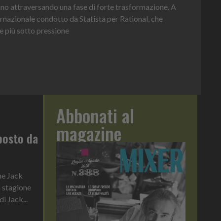
ni contesto di servizio
Abbonati al
magazine
oposto da
ne Jack
a stagione
i Jack...