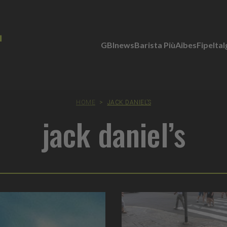
GBInews
Barista Più
Aibes
Fipe
Ita
HOME
>
JACK DANIEL’S
jack daniel’s