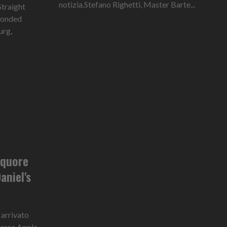
notizia.Stefano Righetti, Master Barte...
Straight
Bonded
urg,
iquore
aniel's
 arrivato
nesse Apple.