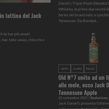
Daniel’s Triple Mash Blended 
Whiskey, le prime due novità 
in lattina del Jack
Series del brand nato a Lynchb
Tennessee. Sia Bonded...
l da bar più amati.
, bar, take-away, chioschi e
spirits
ricette
liquori
Old N°7 unito ad un l
alle mele, ecco Jack D
Tennessee Apple
22 settembre 2021
|
Redazione
Jack Daniel's presenta l’ultimo
nella sua grande famiglia: Ten