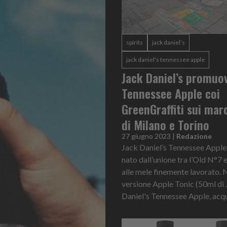
spirits
jack daniel’s
jack daniel's tennessee apple
Jack Daniel’s promuo
Tennessee Apple coi
GreenGraffiti sui mar
di Milano e Torino
27 giugno 2023
|
Redazione
Jack Daniel’s Tennessee Apple è
nato dall’unione tra l’Old N°7 e
alle mele finemente lavorato. 
versione Apple Tonic (50ml di
Daniel's Tennessee Apple, acqua