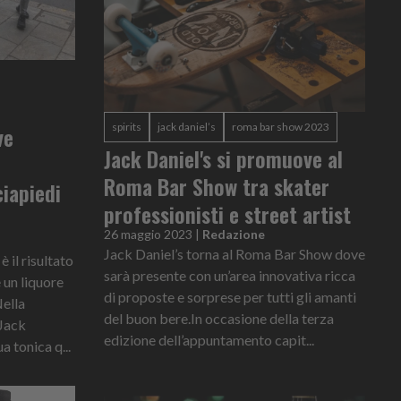
spirits
jack daniel’s
roma bar show 2023
ve
Jack Daniel's si promuove al
Roma Bar Show tra skater
ciapiedi
professionisti e street artist
26 maggio 2023
|
Redazione
Jack Daniel’s torna al Roma Bar Show dove
 il risultato
sarà presente con un’area innovativa ricca
 un liquore
di proposte e sorprese per tutti gli amanti
Nella
del buon bere.In occasione della terza
 Jack
edizione dell’appuntamento capit...
 tonica q...