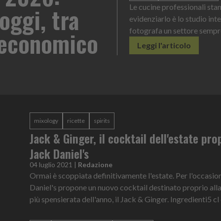
ttraversando una fase di forte trasformazione. A
per og
ionale condotto da Statista per Rational, che
 sotto pressione
mixology
ricette
spirits
Jack & Ginger, il cocktail dell'estate pr
Jack Daniel's
04 luglio 2021
|
Redazione
Ormai è scoppiata definitivamente l'estate. Per l'occasio
Daniel's propone un nuovo cocktail destinato proprio all
più spensierata dell'anno, il Jack & Ginger. Ingredienti5 cl d