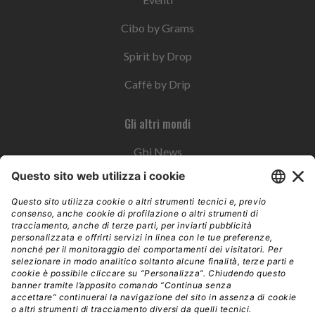
Cibo by Grams
Spirit by Drop
Caffè by Drip
Gli altri mondi
Gbi News
Instoremag
Esplora il gruppo
Edra Edizioni
Edizioni LSWR
LSWR Group