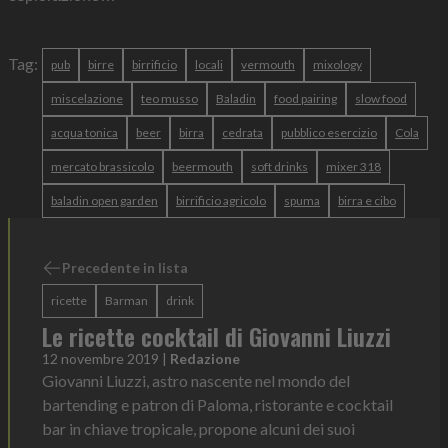
Tag:
pub
birre
birrificio
locali
vermouth
mixology
miscelazione
teo musso
Baladin
food pairing
slow food
acqua tonica
beer
birra
cedrata
pubblico esercizio
Cola
mercato brassicolo
beermouth
soft drinks
mixer 318
baladin open garden
birrificio agricolo
spuma
birra e cibo
Precedente in lista
ricette
Barman
drink
Le ricette cocktail di Giovanni Liuzzi
12 novembre 2019
|
Redazione
Giovanni Liuzzi, astro nascente nel mondo del
bartending e patron di Paloma, ristorante e cocktail
bar in chiave tropicale, propone alcuni dei suoi