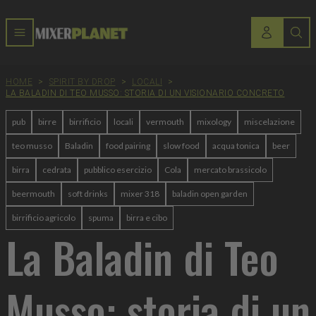
HOME
>
SPIRIT BY DROP
>
LOCALI
>
LA BALADIN DI TEO MUSSO: STORIA DI UN VISIONARIO CONCRETO
pub
birre
birrificio
locali
vermouth
mixology
miscelazione
teo musso
Baladin
food pairing
slow food
acqua tonica
beer
birra
cedrata
pubblico esercizio
Cola
mercato brassicolo
beermouth
soft drinks
mixer 318
baladin open garden
birrificio agricolo
spuma
birra e cibo
La Baladin di Teo
Musso: storia di un