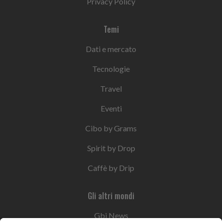
Privacy Policy
Temi
Dati e mercato
Tecnologie
Travel
Eventi
Cibo by Grams
Spirit by Drop
Caffè by Drip
Gli altri mondi
Gbi News