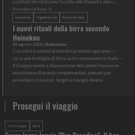
cocktail che strizzano l'occhio alle Hawaii e alla c...
Prossimo in lista
heineken
Together Lab
Praise the Bar
I nuovi rituali della birra secondo
Heineken
04 agosto 2026
|
Redazione
Con oltre 6 milioni di ettolitri prodotti ogni anno —
circa una bottiglia di birra su tre consumata in Italia —
il Gruppo mette a disposizione del canale Horeca un
ecosistema di brand complementari, pensati per
presidiare occasioni, target e bisogni diversi
Prosegui il viaggio
Ceres Lager
birra
Ceres lager lancia "Bar Paradiso". Il bar