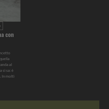
n
ma con
oncetto
quella
vanda al
 si sa: è
 In molti