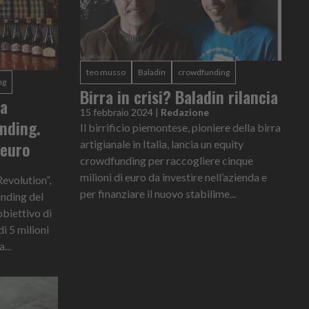
teo musso
Baladin
crowdfunding
ng
Birra in crisi? Baladin rilancia
va
15 febbraio 2024
|
Redazione
nding.
Il birrificio piemontese, pioniere della birra
 euro
artigianale in Italia, lancia un equity
crowdfunding per raccogliere cinque
milioni di euro da investire nell’azienda e
evolution”,
per finanziare il nuovo stabilime...
nding del
obiettivo di
i 5 milioni
...