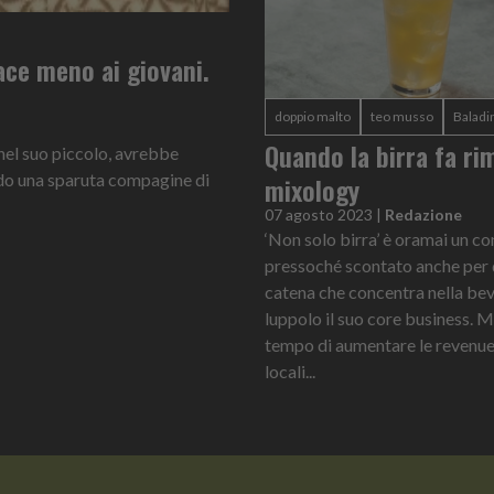
ace meno ai giovani.
doppio malto
teo musso
Baladi
Quando la birra fa ri
nel suo piccolo, avrebbe
ando una sparuta compagine di
mixology
07 agosto 2023
|
Redazione
‘Non solo birra’ è oramai un c
pressoché scontato anche per 
catena che concentra nella be
luppolo il suo core business. Ma
tempo di aumentare le revenue.
locali...