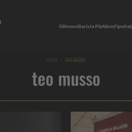
GBInews
Barista Più
Aibes
Fipe
Ita
HOME
>
TEO MUSSO
teo musso