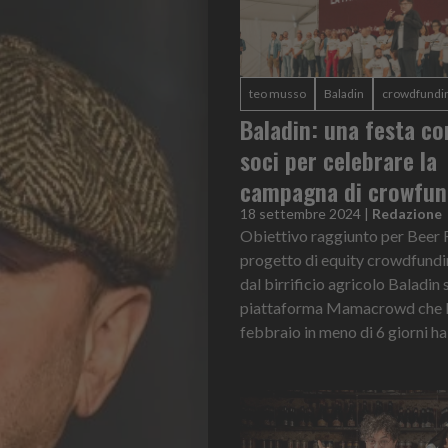
teo musso
Baladin
crowdfundi
Baladin: una festa co
soci per celebrare la
campagna di crowfun
18 settembre 2024
|
Redazione
Obiettivo raggiunto per Beer R
progetto di equity crowdfundi
dal birrificio agricolo Baladin 
piattaforma Mamacrowd che l
febbraio in meno di 6 giorni ha 