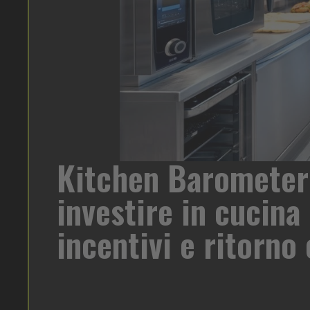
Heinz Ma
ando una fase di forte trasformazione. A
per ogni 
ondotto da Statista per Rational, che
ressione