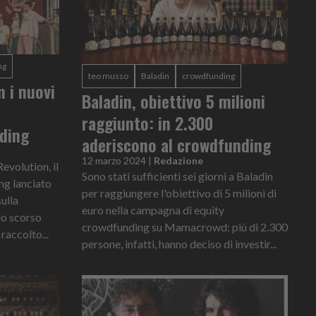
ng
teo musso
Baladin
crowdfunding
n i nuovi
Baladin, obiettivo 5 milioni
raggiunto: in 2.300
ding
aderiscono al crowdfunding
12 marzo 2024
|
Redazione
evolution, il
Sono stati sufficienti sei giorni a Baladin
ng lanciato
per raggiungere l'obiettivo di 5 milioni di
sulla
euro nella campagna di equity
o scorso
crowdfunding su Mamacrowd: più di 2.300
raccolto...
persone, infatti, hanno deciso di investir...