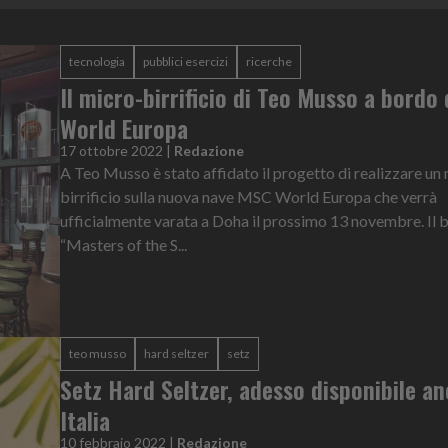
tecnologia
pubblici esercizi
ricerche
Il micro-birrificio di Teo Musso a bordo
World Europa
17 ottobre 2022
|
Redazione
A Teo Musso è stato affidato il progetto di realizzare un
birrificio sulla nuova nave MSC World Europa che verrà
ufficialmente varata a Doha il prossimo 13 novembre. Il
“Masters of the S...
teo musso
hard seltzer
setz
Setz Hard Seltzer, adesso disponibile an
Italia
10 febbraio 2022
|
Redazione