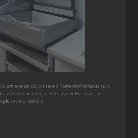
Heinz Mayonnaise
Heinz
La novità di quest'anno è la Chef Bottle 1L: ergonomica, con perfet
contenuto e dosaggio sempre sotto controllo
Leggi l'articolo