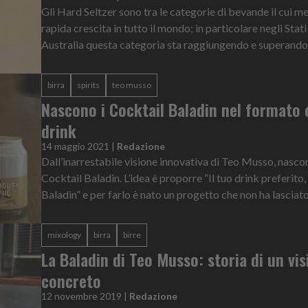
Gli Hard Seltzer sono tra le categorie di bevande il cui me
rapida crescita in tutto il mondo; in particolare negli Stati 
Australia questa categoria sta raggiungendo e superando i
birra
spirits
teo musso
Nascono i Cocktail Baladin nel formato 
drink
14 maggio 2021
|
Redazione
Dall’inarrestabile visione innovativa di Teo Musso, nascon
Cocktail Baladin. L’idea è proporre “Il tuo drink preferito
Baladin” e per farlo è nato un progetto che non ha lasciato n
mixology
birra
birre
La Baladin di Teo Musso: storia di un vis
concreto
12 novembre 2019
|
Redazione