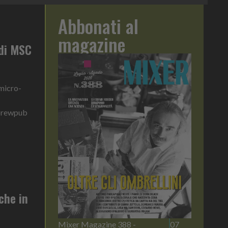
Abbonati al
magazine
 di MSC
 micro-
 brewpub
che in
Mixer Magazine 388 -
07