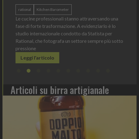
ergonomica, con perfetta visibilità sul contenuto e
dosaggio sempre sotto controllo
tork
do una
Leggi l'articolo
Il dis
 è lo
prodot
per
elimin
iù sotto
Leg
Articoli su birra artigianale