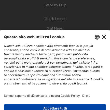
Caffè by Drip
Gli altri mondi
Gbi News
Instoremag
Esplora il gruppo
Edra Edizioni
Edizioni LSWR
LSWR Group
Edra Edizioni
La Tribuna
Mixer è un prodotto del network Edra Edizioni. Direzione, amministrazione,