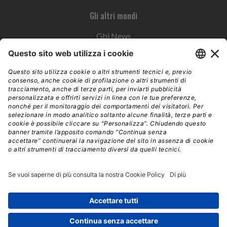
Gli altri mondi
Gbi News
Instoremag
Esplora il gruppo
Edra Edizioni
Edizioni LSWR
LSWR Group
Edra Edizioni
La Tribuna
Mixer è un prodotto del network Edra Edizioni. Direzione, amministrazione,
redazione, pubblicità | © Copyright 2026 – Tutti i diritti riservati | Partita IVA e C.F.
14392510963