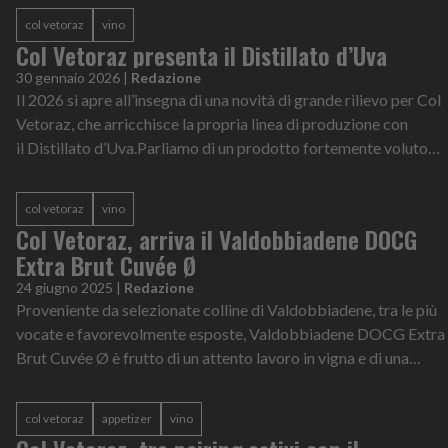
col vetoraz
vino
Col Vetoraz presenta il Distillato d’Uva
30 gennaio 2026
|
Redazione
Il 2026 si apre all’insegna di una novità di grande rilievo per Col
Vetoraz, che arricchisce la propria linea di produzione con
il Distillato d’Uva.Parliamo di un prodotto fortemente voluto
dall’azien...
col vetoraz
vino
Col Vetoraz, arriva il Valdobbiadene DOCG
Extra Brut Cuvée Ø
24 giugno 2025
|
Redazione
Proveniente da selezionate colline di Valdobbiadene, tra le più
vocate e favorevolmente esposte, Valdobbiadene DOCG Extra
Brut Cuvée Ø è frutto di un attento lavoro in vigna e di una
vinificazione pen...
col vetoraz
appetizer
vino