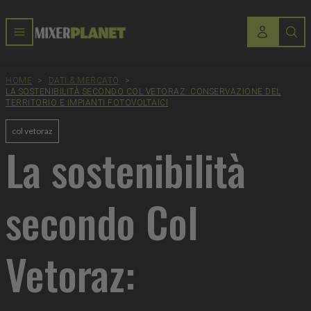
HOME
>
DATI & MERCATO
>
LA SOSTENIBILITÀ SECONDO COL VETORAZ: CONSERVAZIONE DEL
TERRITORIO E IMPIANTI FOTOVOLTAICI
col vetoraz
La sostenibilità
secondo Col
Vetoraz: