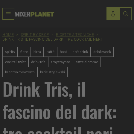
HOME
>
SPIRIT BY DROP
>
RICETTE & TECNICHE
>
DRINK TRIS, IL FASCINO DEL DARK: TRE COCKTAIL NERI
spirits
fiere
birra
caffè
food
soft drink
drink week
cocktail twist
drink tris
amy traynor
caffè diemme
brenton mowforth
katie stryjewski
Drink Tris, il
fascino del dark:
tre cocktail neri