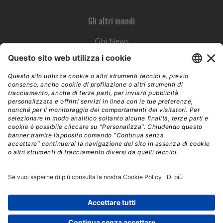
Gli altri mondi
Gbi News
Instoremag
Esplora il gruppo
Edra Edizioni
Edizioni LSWR
LSWR Group
Edra Edizioni
La Tribuna
Mixer è un prodotto del network Edra Edizioni. Direzione, amministrazione,
redazione, pubblicità | © Copyright 2026 – Tutti i diritti riservati | Partita IVA e C.F.