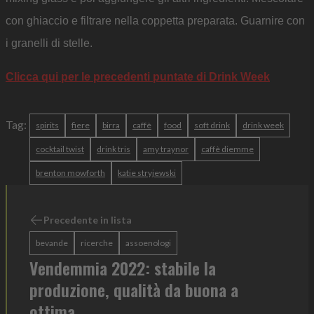
con ghiaccio e filtrare nella coppetta preparata.
Guarnire con
i granelli di stelle.
Clicca qui per le precedenti puntate di Drink Week
Tag:
spirits
fiere
birra
caffè
food
soft drink
drink week
cocktail twist
drink tris
amy traynor
caffè diemme
brenton mowforth
katie stryjewski
Precedente in lista
bevande
ricerche
assoenologi
Vendemmia 2022: stabile la
produzione, qualità da buona a
ottima