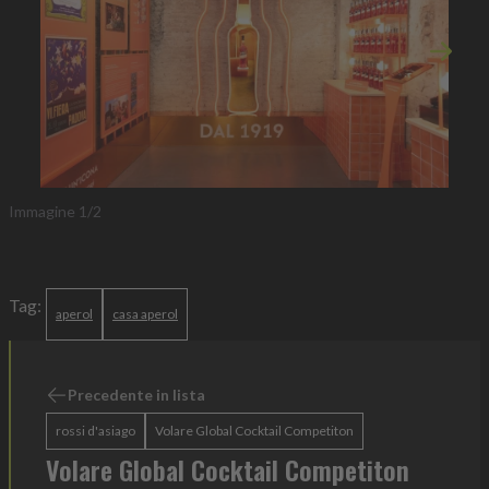
Immagi
Immagine
1
/
2
Tag:
aperol
casa aperol
Precedente in lista
rossi d'asiago
Volare Global Cocktail Competiton
Volare Global Cocktail Competiton