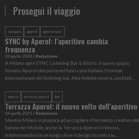
Prosegui il viaggio
campari
aperol
aperol sync
SYNC by Aperol: l’aperitivo cambia
frequenza
20 aprile 2026
|
Redazione
A Milano apre SYNC Listening Bar & Bistro, il nuovo spazio
firmato Aperol che porta nel fuori casa italiano il format
internazionale dei listening bar. Alta fedeltà sonora, cocktail
contemporanei e cucina d’autore definiscono un’esperienza che
supera la logica del pre-cena e ridefinisce il ruolo dell’aperitivo
aperol
terrazza aperol
bar
come rito culturale
Terrazza Aperol: il nuovo volto dell’aperitivo
04 aprile 2025
|
Redazione
Mentre Milano si prepara ad accogliere il fermento creativo del
Salone del Mobile, anche la Terrazza Aperol si rinnova,
trasformandosi in un luogo dove il design incontra la