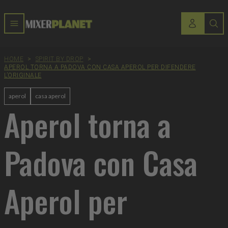
HOME
>
SPIRIT BY DROP
>
APEROL TORNA A PADOVA CON CASA APEROL PER DIFENDERE
L’ORIGINALE
aperol
casa aperol
Aperol torna a
Padova con Casa
Aperol per