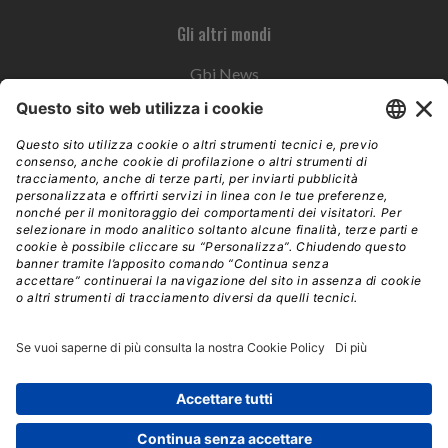
Gli altri mondi
Gbi News
Instoremag
Esplora il gruppo
Edra Edizioni
Edizioni LSWR
LSWR Group
Edra Edizioni
La Tribuna
Mixer è un prodotto del network Edra Edizioni. Direzione, amministrazione,
redazione, pubblicità | © Copyright 2026 – Tutti i diritti riservati | Partita IVA e C.F.
14392510963